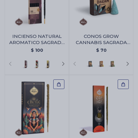
INCIENSO NATURAL
CONOS GROW
AROMATICO SAGRADA
CANNABIS SAGRADA
MADRE - Uva
MADRE - Blue Dream
$
100
$
70