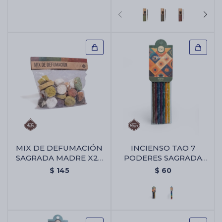
Chico Triangular
MIX DE DEFUMACIÓN
INCIENSO TAO 7
SAGRADA MADRE X25
PODERES SAGRADA
UNIDADES - Mix De
MADRE - Varitas 7
$
145
$
60
Defumación Sagrada
Poderes
Madre X25 Unidades