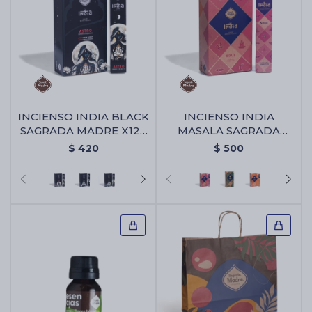
INCIENSO INDIA BLACK
INCIENSO INDIA
SAGRADA MADRE X12 -
MASALA SAGRADA
Astro
MADRE X12 - Alma
$
420
$
500