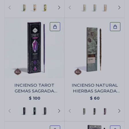
INCIENSO TAROT
INCIENSO NATURAL
GEMAS SAGRADA
HIERBAS SAGRADA
MADRE X6 - Amatista -
MADRE X6 - Palo
$
100
$
60
Violeta/lavanda
Santo/ruda