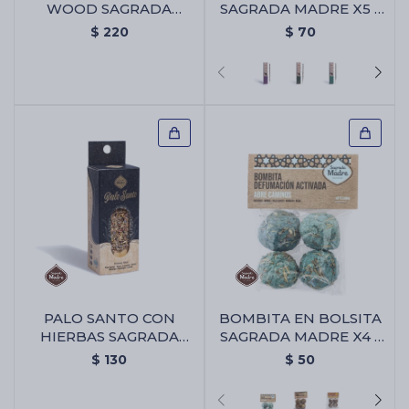
WOOD SAGRADA
SAGRADA MADRE X5 -
MADRE - Portaincienso
Palo Santo/lavanda
$
220
$
70
Wood Sagrada Madre
PALO SANTO CON
BOMBITA EN BOLSITA
HIERBAS SAGRADA
SAGRADA MADRE X4 -
MADRE X1 - Palo Santo
Abre Camino
$
130
$
50
Con Hierbas Sagrada
Madre X1