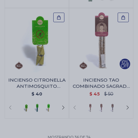
INCIENSO CITRONELLA
INCIENSO TAO
ANTIMOSQUITO
COMBINADO SAGRADA
SAGRADA MADRE -
MADRE - Rosa/jazmin
$
40
$
45
$
50
Conos X4
MOSTRANDO
36
DE
74