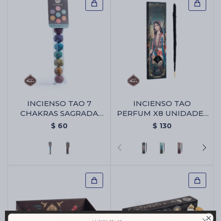
INCIENSO TAO 7
INCIENSO TAO
CHAKRAS SAGRADA
PERFUM X8 UNIDADES
MADRE - Bombita 7
- Brisa Floral
$
60
$
130
Chakras
