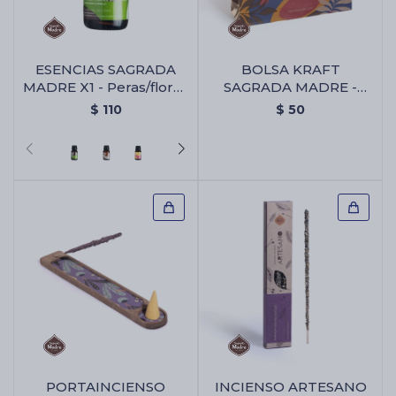
ESENCIAS SAGRADA
BOLSA KRAFT
MADRE X1 - Peras/flores
SAGRADA MADRE -
Blancas
Bolsa Kraft Sagrada
$
110
$
50
Madre
PORTAINCIENSO
INCIENSO ARTESANO