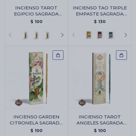
INCIENSO TAROT
INCIENSO TAO TRIPLE
EGIPCIO SAGRADA
EMPASTE SAGRADA
MADRE - Oud
MADRE X30 - PACK X2 -
Cartas de Tarot
$
100
$
130
Limón
Artículos Religiosos
Kits
Aromatizantes de ambientes
Artículos Esotéricos
INCIENSO GARDEN
INCIENSO TAROT
CITRONELA SAGRADA
ANGELES SAGRADA
MADRE - Pura
MADRE - Bayas De
$
100
$
100
Geranio