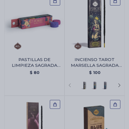
PASTILLAS DE
INCIENSO TAROT
LIMPIEZA SAGRADA
MARSELLA SAGRADA
MADRE 7 PODERES -
MADRE X6 -
$
80
$
100
Pastillas De Limpieza
Almizcle/olibano
Sagrada Madre 7
Poderes