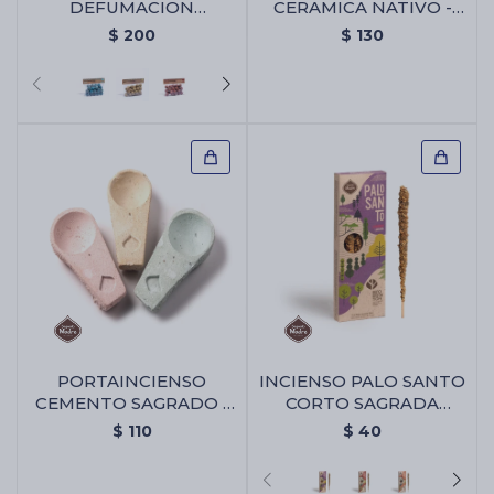
DEFUMACION
CERAMICA NATIVO -
SAGRADA MADRE PACK
Portaincienso De
$
200
$
130
X25 - Abre Camino
Ceramica Nativo
PORTAINCIENSO
INCIENSO PALO SANTO
CEMENTO SAGRADO -
CORTO SAGRADA
Portaincienso Cemento
MADRE X4 - Lavanda
$
110
$
40
Sagrado