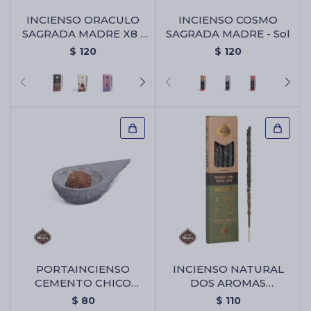
INCIENSO ORACULO
INCIENSO COSMO
SAGRADA MADRE X8 -
SAGRADA MADRE - Sol
Animales Sagrados
$
120
$
120
PORTAINCIENSO
INCIENSO NATURAL
CEMENTO CHICO
DOS AROMAS
TRIANGULAR -
SAGRADA MADRE X8 -
$
80
$
110
Portaincienso Cemento
Copal/romero