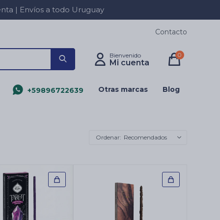
a | Envíos a todo Uruguay
Contacto
0
Otras marcas
Blog
+59896722639
Recomendados