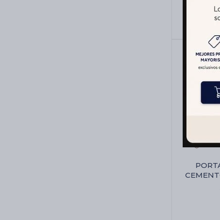
PORT
CEMENT
Portainc
S