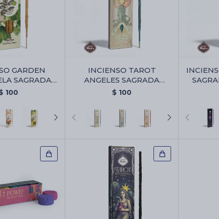
NSO GARDEN
INCIENSO TAROT
INCIEN
ELA SAGRADA
ANGELES SAGRADA
SAGRA
E - Pura
MADRE - Bayas De Geranio
Amatista
$
100
$
100