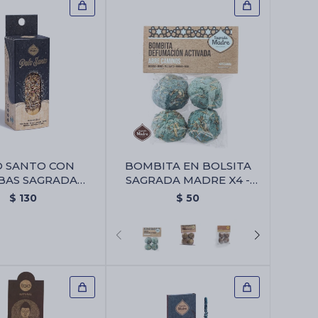
O SANTO CON
BOMBITA EN BOLSITA
BAS SAGRADA
SAGRADA MADRE X4 -
X1 - Palo Santo
Abre Camino
$
130
$
50
ierbas Sagrada
Madre X1