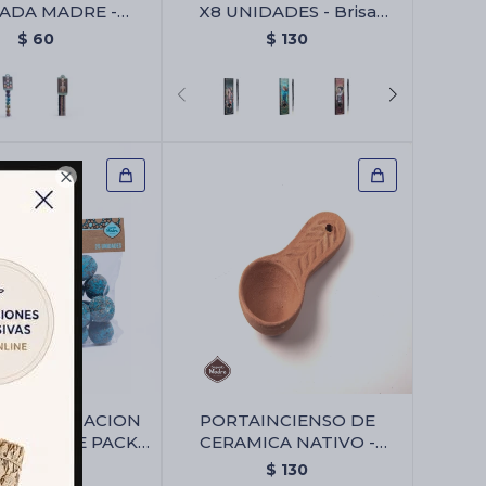
ADA MADRE -
X8 UNIDADES - Brisa
ita 7 Chakras
Floral
$
60
$
130

TA DEFUMACION
PORTAINCIENSO DE
DA MADRE PACK
CERAMICA NATIVO -
- Abre Camino
Portaincienso De Ceramica
$
200
$
130
Nativo