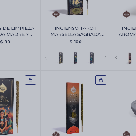
S DE LIMPIEZA
INCIENSO TAROT
INCI
DA MADRE 7
MARSELLA SAGRADA
AROMA
- Pastillas De
MADRE X6 -
M
$
80
$
100
agrada Madre 7
Almizcle/olibano
oderes