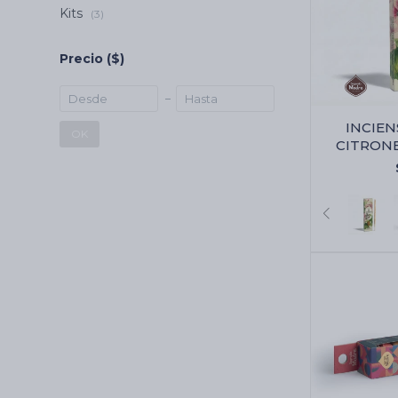
Kits
(3)
Precio
($)
INCIE
OK
CITRON
MADR