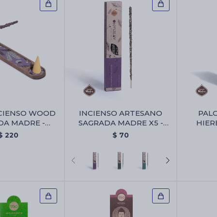
CIENSO WOOD
INCIENSO ARTESANO
PAL
DA MADRE -
SAGRADA MADRE X5 -
HIER
cienso Wood
Palo Santo/lavanda
MADRE 
$
220
$
70
ada Madre
Con H