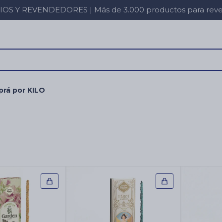
 Y REVENDEDORES | Más de 3.000 productos para revent
rá por KILO