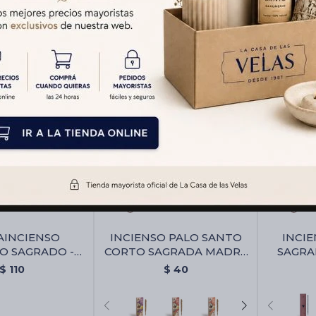
AINCIENSO
INCIENSO PALO SANTO
INCI
O SAGRADO -
CORTO SAGRADA MADRE
SAGRA
ienso Cemento
X4 - Lavanda
A
$
110
$
40
agrado