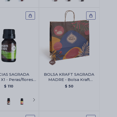
CIAS SAGRADA
BOLSA KRAFT SAGRADA
1 - Peras/flores
MADRE - Bolsa Kraft
Blancas
Sagrada Madre
$
110
$
50