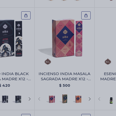
 INDIA BLACK
INCIENSO INDIA MASALA
ESEN
 MADRE X12 -
SAGRADA MADRE X12 -
MADRE X
Astro
Alma
$
420
$
500