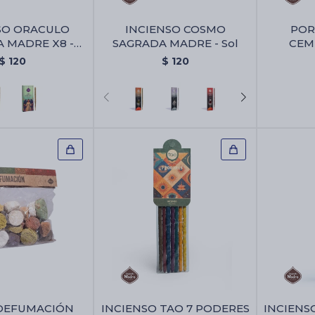
SO ORACULO
INCIENSO COSMO
POR
 MADRE X8 -
SAGRADA MADRE - Sol
CEM
es Sagrados
TR
$
120
$
120
Portai
Chi
 DEFUMACIÓN
INCIENSO TAO 7 PODERES
INCIENS