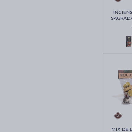
INCIEN
SAGRADA
Animal
MIX DE