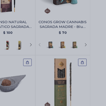
ENSO NATURAL
CONOS GROW CANNABIS
TICO SAGRADA
SAGRADA MADRE - Blue
ADRE - Uva
Dream
$
100
$
70