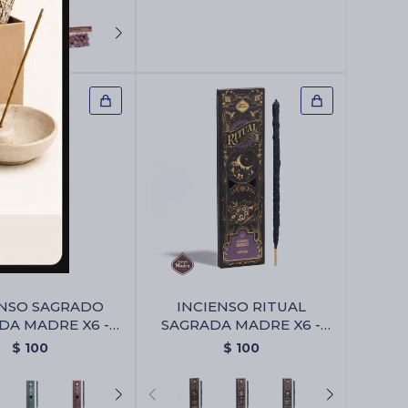
ENSO SAGRADO
INCIENSO RITUAL
DA MADRE X6 -
SAGRADA MADRE X6 -
mor Eterno
Abundancia
$
100
$
100