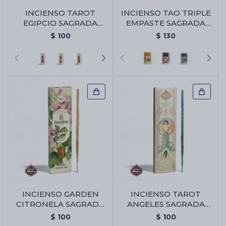
INCIENSO TAROT
INCIENSO TAO TRIPLE
EGIPCIO SAGRADA
EMPASTE SAGRADA
MADRE - Oud
MADRE X30 - PACK X2 -
Cartas de Tarot
$
100
$
130
Limón
Artículos Religiosos
Kits
Aromatizantes de ambientes
Artículos Esotéricos
INCIENSO GARDEN
INCIENSO TAROT
CITRONELA SAGRADA
ANGELES SAGRADA
MADRE - Pura
MADRE - Bayas De
$
100
$
100
Geranio