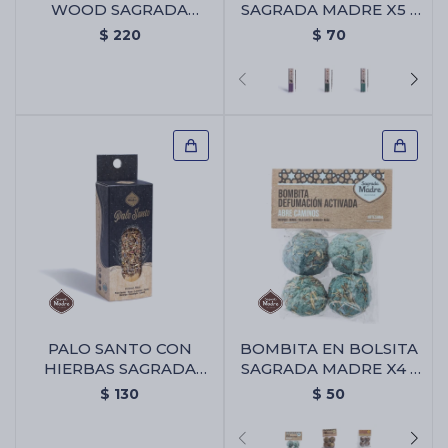
WOOD SAGRADA
SAGRADA MADRE X5 -
MADRE - Portaincienso
Palo Santo/lavanda
$
220
$
70
Wood Sagrada Madre
PALO SANTO CON
BOMBITA EN BOLSITA
HIERBAS SAGRADA
SAGRADA MADRE X4 -
MADRE X1 - Palo Santo
Abre Camino
$
130
$
50
Con Hierbas Sagrada
Madre X1