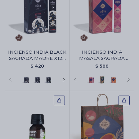
INCIENSO INDIA BLACK
INCIENSO INDIA
SAGRADA MADRE X12 -
MASALA SAGRADA
Astro
MADRE X12 - Alma
$
420
$
500