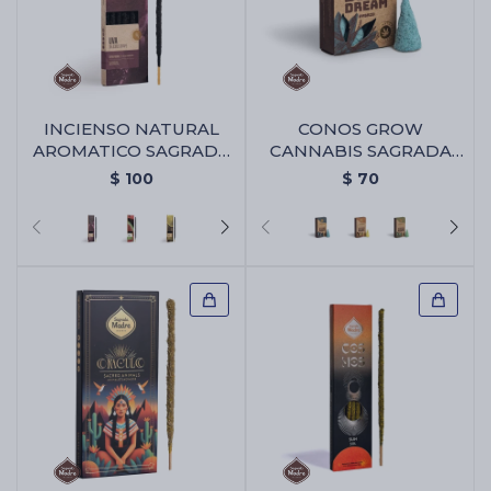
INCIENSO NATURAL
CONOS GROW
AROMATICO SAGRADA
CANNABIS SAGRADA
MADRE - Uva
MADRE - Blue Dream
$
100
$
70