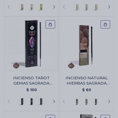
INCIENSO TAROT
INCIENSO NATURAL
GEMAS SAGRADA
HIERBAS SAGRADA
MADRE X6 - Amatista -
MADRE X6 - Olibano
$
100
$
60
Violeta/lavanda