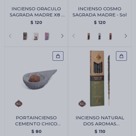
INCIENSO ORACULO
INCIENSO COSMO
SAGRADA MADRE X8 -
SAGRADA MADRE - Sol
Animales Sagrados
$
120
$
120
PORTAINCIENSO
INCIENSO NATURAL
CEMENTO CHICO
DOS AROMAS
TRIANGULAR -
SAGRADA MADRE X8 -
$
80
$
110
Portaincienso Cemento
Copal/romero