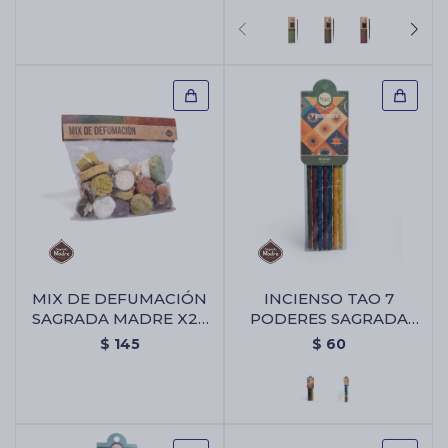
Chico Triangular
MIX DE DEFUMACIÓN
INCIENSO TAO 7
SAGRADA MADRE X25
PODERES SAGRADA
UNIDADES - Mix De
MADRE - Varitas 7
$
145
$
60
Defumación Sagrada
Poderes
Madre X25 Unidades