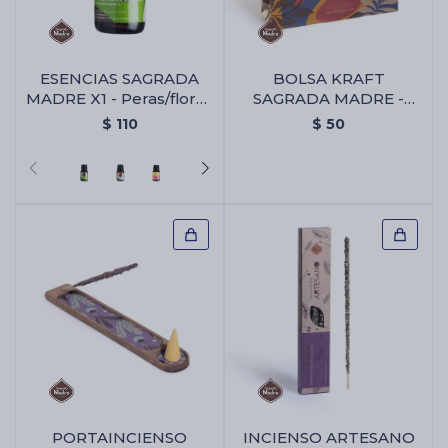
ESENCIAS SAGRADA
BOLSA KRAFT
MADRE X1 - Peras/flores
SAGRADA MADRE -
Blancas
Bolsa Kraft Sagrada
$
110
$
50
Madre
PORTAINCIENSO
INCIENSO ARTESANO