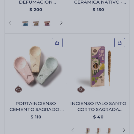
DEFUMACION
CERAMICA NATIVO -
SAGRADA MADRE PACK
Portaincienso De
$
200
$
130
X25 - Abre Camino
Ceramica Nativo
PORTAINCIENSO
INCIENSO PALO SANTO
CEMENTO SAGRADO -
CORTO SAGRADA
Portaincienso Cemento
MADRE X4 - Lavanda
$
110
$
40
Sagrado