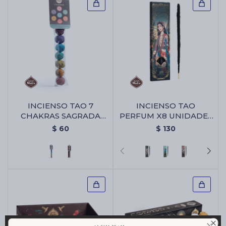
INCIENSO TAO 7
INCIENSO TAO
CHAKRAS SAGRADA
PERFUM X8 UNIDADES
MADRE - Bombita 7
- Brisa Floral
$
60
$
130
Chakras
