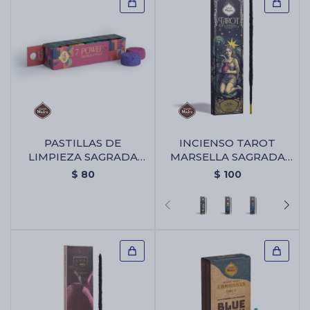
PASTILLAS DE
INCIENSO TAROT
LIMPIEZA SAGRADA
MARSELLA SAGRADA
MADRE 7 PODERES -
MADRE X6 -
$
80
$
100
Pastillas De Limpieza
Almizcle/olibano
Sagrada Madre 7
Poderes