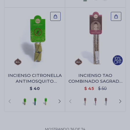
INCIENSO CITRONELLA
INCIENSO TAO
ANTIMOSQUITO
COMBINADO SAGRADA
SAGRADA MADRE -
MADRE - Rosa/jazmin
$
40
$
45
$
50
Conos X4
MOSTRANDO
36
DE
74