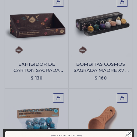
EXHIBIDOR DE
BOMBITAS COSMOS
CARTON SAGRADA
SAGRADA MADRE X7 -
MADRE - Exhibidor De
Bombitas Cosmos
$
130
$
160
Carton Sagrada Madre
Sagrada Madre X7
