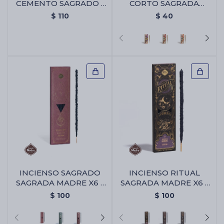
CEMENTO SAGRADO -
CORTO SAGRADA
Portaincienso Cemento
MADRE X4 - Lavanda
$
110
$
40
Sagrado
INCIENSO SAGRADO
INCIENSO RITUAL
SAGRADA MADRE X6 -
SAGRADA MADRE X6 -
Amor Eterno
Abundancia
$
100
$
100