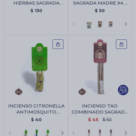
HIERBAS SAGRADA
SAGRADA MADRE X4 -
MADRE X1 - Palo Santo
Abre Camino
$
130
$
50
Con Hierbas Sagrada
Madre X1
INCIENSO CITRONELLA
INCIENSO TAO
ANTIMOSQUITO
COMBINADO SAGRADA
SAGRADA MADRE -
MADRE - Rosa/jazmin
$
40
$
45
$
50
Conos X4