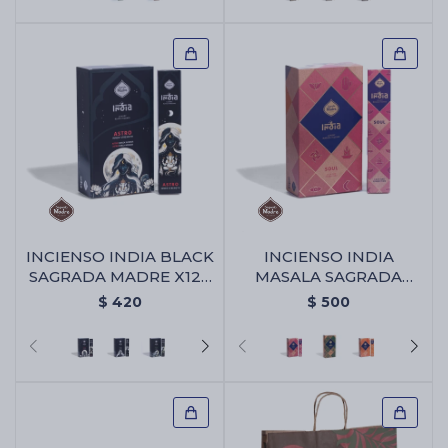
INCIENSO INDIA BLACK
INCIENSO INDIA
SAGRADA MADRE X12 -
MASALA SAGRADA
Astro
MADRE X12 - Alma
$
420
$
500