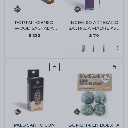
PORTAINCIENSO
INCIENSO ARTESANO
WOOD SAGRADA
SAGRADA MADRE X5 -
MADRE - Portaincienso
Palo Santo/lavanda
$
220
$
70
Wood Sagrada Madre
PALO SANTO CON
BOMBITA EN BOLSITA