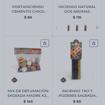
PORTAINCIENSO
INCIENSO NATURAL
CEMENTO CHICO
DOS AROMAS
TRIANGULAR -
SAGRADA MADRE X8 -
$
80
$
110
Portaincienso Cemento
Copal/romero
Chico Triangular
MIX DE DEFUMACIÓN
INCIENSO TAO 7
SAGRADA MADRE X25
PODERES SAGRADA
UNIDADES - Mix De
MADRE - Varitas 7
$
145
$
60
Defumación Sagrada
Poderes