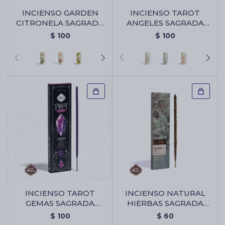
INCIENSO GARDEN
INCIENSO TAROT
CITRONELA SAGRADA
ANGELES SAGRADA
MADRE - Pura
MADRE - Bayas De
Cartas de Tarot
$
100
$
100
Geranio
Artículos Religiosos
Kits
Aromatizantes de ambientes
Artículos Esotéricos
INCIENSO TAROT
INCIENSO NATURAL
GEMAS SAGRADA
HIERBAS SAGRADA
MADRE X6 - Amatista -
MADRE X6 - Palo
$
100
$
60
Violeta/lavanda
Santo/ruda