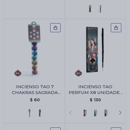
Madre X25 Unidades
INCIENSO TAO 7
INCIENSO TAO
CHAKRAS SAGRADA
PERFUM X8 UNIDADES
MADRE - Bombita 7
- Brisa Floral
$
60
$
130
Chakras