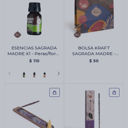
ESENCIAS SAGRADA
BOLSA KRAFT
MADRE X1 - Peras/flores
SAGRADA MADRE -
Blancas
Bolsa Kraft Sagrada
$
110
$
50
Madre