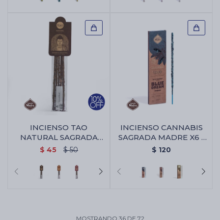
INCIENSO TAO
INCIENSO CANNABIS
NATURAL SAGRADA
SAGRADA MADRE X6 -
MADRE X5 - Palo
Blue Dream
$
45
$
50
$
120
Santo/benjui
MOSTRANDO
36
DE
72