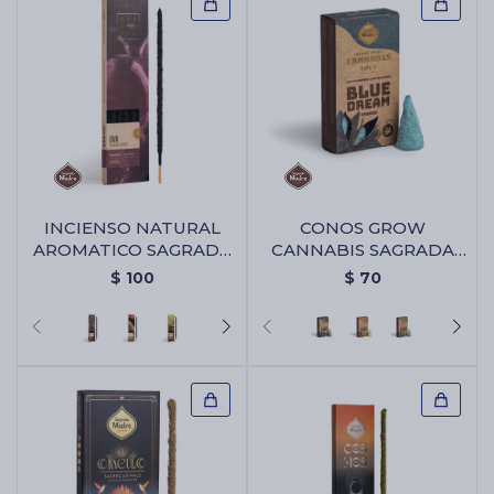
INCIENSO NATURAL
CONOS GROW
AROMATICO SAGRADA
CANNABIS SAGRADA
MADRE - Uva
MADRE - Blue Dream
$
100
$
70