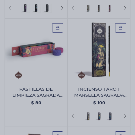
PASTILLAS DE
INCIENSO TAROT
LIMPIEZA SAGRADA
MARSELLA SAGRADA
MADRE 7 PODERES -
MADRE X6 -
$
80
$
100
Pastillas De Limpieza
Almizcle/olibano
Sagrada Madre 7
Poderes