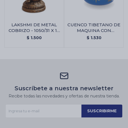
LAKSHMI DE METAL
CUENCO TIBETANO DE
COBRIZO - 1050/31 X 16
MAQUINA CON
CM - Lakshmi De Metal
BAQUETA - 1.000 Gr
$
1.500
$
1.530
Cobrizo - 1050/31 X 16
Cm
Suscríbete a nuestra newsletter
Recibe todas las novedades y ofertas de nuestra tienda.
SUSCRIBIRME