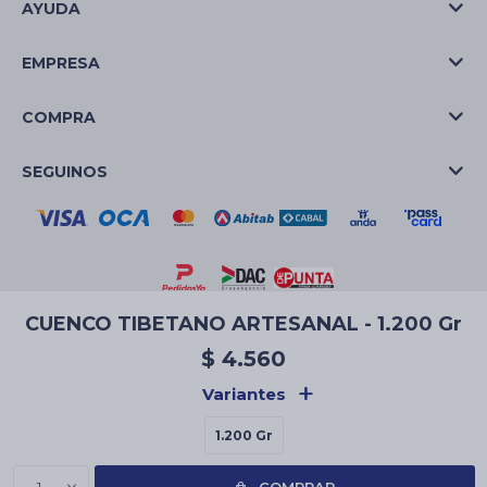
AYUDA
EMPRESA
COMPRA
SEGUINOS
CUENCO TIBETANO ARTESANAL - 1.200 Gr
© Copyright 2026 / La Casa de las Velas
$
4.560
Variantes
1.200 Gr
Fenicio