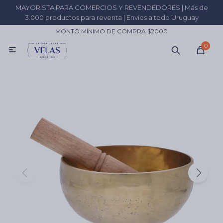
MAYORISTA PARA COMERCIOS Y REVENDEDORES | Más de
MI CUENTA
3.000 productos para reventa | Envíos a todo Uruguay
MONTO MÍNIMO DE COMPRA $2000
Catálogo
Fabricá tus velas
Comprá por KILO
+59
0

Inciensos
Resinas
Velas
Aceites
Sahumadores