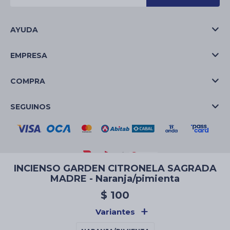
AYUDA
EMPRESA
COMPRA
SEGUINOS
INCIENSO GARDEN CITRONELA SAGRADA
MADRE - Naranja/pimienta
© Copyright 2026 / La Casa de las Velas
$
100
Variantes