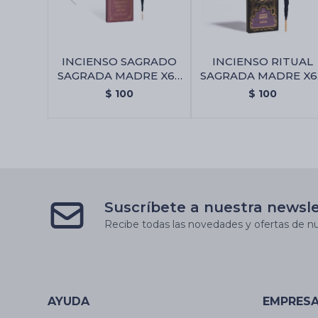
INCIENSO SAGRADO
INCIENSO RITUAL
SAGRADA MADRE X6 -
SAGRADA MADRE X6 
Amor Eterno
Abundancia
$
100
$
100
Suscríbete a nuestra newsl
Recibe todas las novedades y ofertas de nu
AYUDA
EMPRES