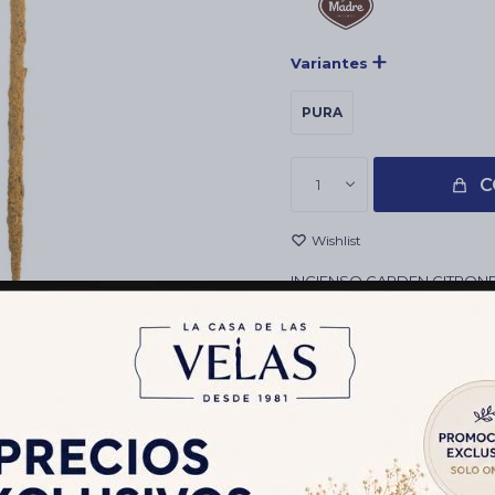
Variantes
PURA
C
1
INCIENSO GARDEN CITRON
REVENDEDORES, TIENDAS E
ARTESANAL HECHO A MAN
Envíos