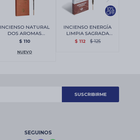
INCIENSO NATURAL
INCIENSO ENERGÍA
DOS AROMAS
LIMPIA SAGRADA
SAGRADA MADRE X8 -
MADRE X4 - Armonizar
$
110
$
112
$
125
Copal/palo Santo
NUEVO
SUSCRIBIRME
SEGUINOS