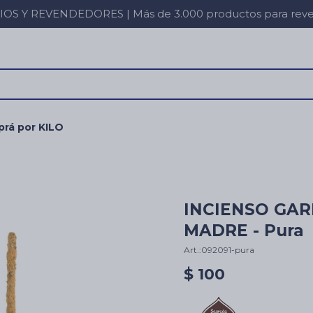
 Y REVENDEDORES | Más de 3.000 productos para revent
rá por KILO
INCIENSO GA
MADRE - Pura
092091-pura
$
100