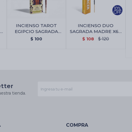
INCIENSO TAROT
INCIENSO DUO
-
EGIPCIO SAGRADA
SAGRADA MADRE X6 -
MADRE - Ambar De
7 Poderes/renacer
$
100
$
108
$
120
Nilo
etter
estra tienda.
A
COMPRA