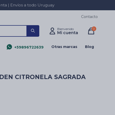
a | Envíos a todo Uruguay
Contacto
0
Otras marcas
Blog
+59896722639
RDEN CITRONELA SAGRADA