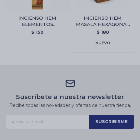
INCIENSO HEM
INCIENSO HEM
ELEMENTOS
MASALA HEXAGONAL
SAGRADOS JUMBO -
X6 - Palo Santo/canela
$
150
$
180
Citronella
NUEVO
Suscríbete a nuestra newsletter
Recibe todas las novedades y ofertas de nuestra tienda.
SUSCRIBIRME