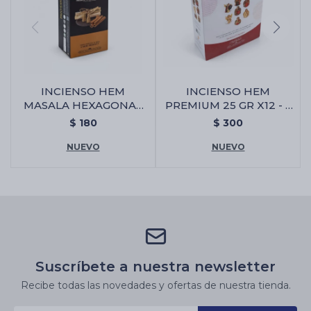
INCIENSO HEM
INCIENSO HEM
MASALA HEXAGONAL
PREMIUM 25 GR X12 - 7
X6 - Palo Santo/canela
Arcangeles
$
180
$
300
NUEVO
NUEVO
Suscríbete a nuestra newsletter
Recibe todas las novedades y ofertas de nuestra tienda.