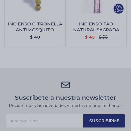
INCIENSO CITRONELLA
INCIENSO TAO
ANTIMOSQUITO
NATURAL SAGRADA
SAGRADA MADRE -
MADRE X5 - 7 Poderes
$
40
$
45
$
50
Bombitas X4
Suscríbete a nuestra newsletter
Recibe todas las novedades y ofertas de nuestra tienda.
SUSCRIBIRME