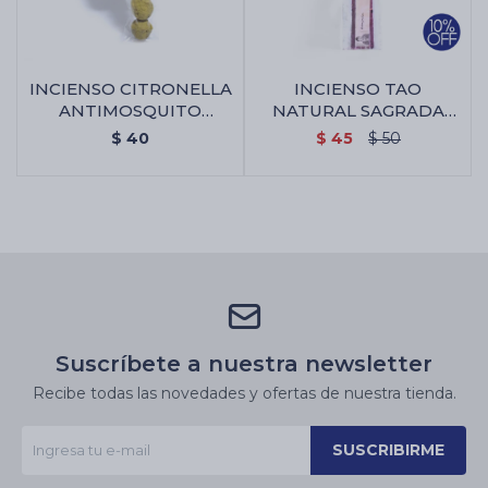
INCIENSO CITRONELLA
INCIENSO TAO
ANTIMOSQUITO
NATURAL SAGRADA
SAGRADA MADRE -
MADRE X5 - 7 Poderes
$
40
$
45
$
50
Bombitas X4
Suscríbete a nuestra newsletter
Recibe todas las novedades y ofertas de nuestra tienda.
SUSCRIBIRME