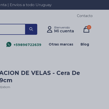
a | Envíos a todo Uruguay
Contacto
0
Otras marcas
Blog
+59896722639
ACION DE VELAS - Cera De
x9cm
-12x9cm