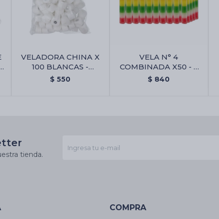
E
VELADORA CHINA X
VELA N° 4
100 BLANCAS -
COMBINADA X50 - 7
n
Veladora China X 100
Lineas
$
550
$
840
Blancas
etter
estra tienda.
A
COMPRA