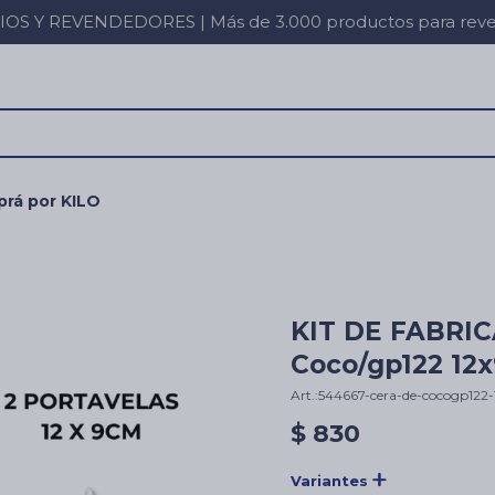
 Y REVENDEDORES | Más de 3.000 productos para revent
rá por KILO
KIT DE FABRIC
Coco/gp122 12
544667-cera-de-cocogp122
$
830
Variantes