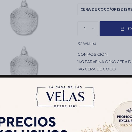
CERA DE COCO/GP122 12X
C
1
COMPOSICIÓN:
1KG PARAFINA O 1KG CERA 
1KG CERA DE COCO
12 PABILOS ENCERADOS 2
2 ACEITES HEM 10ML A ELE
OBSERVACIONES
VASITOS O PORTAVELA
Envíos