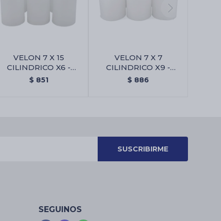
VELON 7 X 15
VELON 7 X 7
CILINDRICO X6 -
CILINDRICO X9 -
Blanco
Blanco
$
851
$
886
SUSCRIBIRME
SEGUINOS