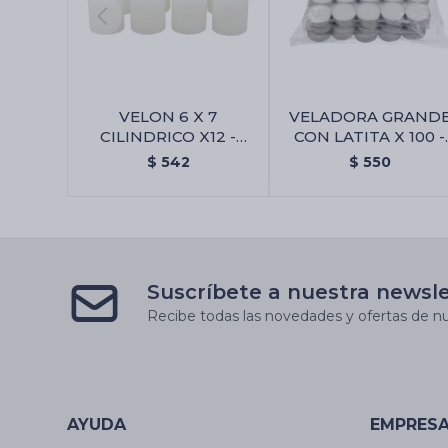
VELON 6 X 7
VELADORA GRAND
CILINDRICO X12 -
CON LATITA X 100 -
Blanco
Veladora Grande Co
$
542
$
550
Latita X 100
Suscríbete a nuestra newsl
Recibe todas las novedades y ofertas de nu
AYUDA
EMPRES