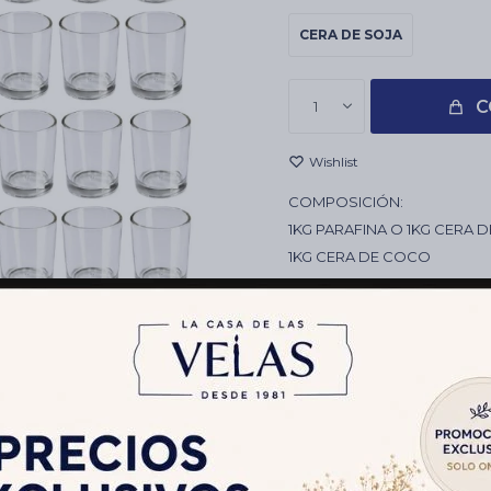
CERA DE SOJA
C
1
COMPOSICIÓN:
1KG PARAFINA O 1KG CERA 
1KG CERA DE COCO
12 PABILOS ENCERADOS 2
2 ACEITES HEM 10ML A ELE
OBSERVACIONES
VASITOS O PORTAVELA
Envíos