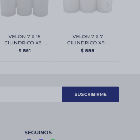
VELON 7 X 15
VELON 7 X 7
CILINDRICO X6 -
CILINDRICO X9 -
Blanco
Blanco
$
851
$
886
SUSCRIBIRME
SEGUINOS