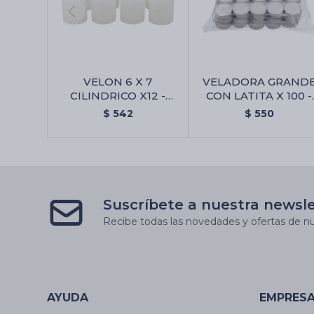
VELON 6 X 7
VELADORA GRAND
CILINDRICO X12 -
CON LATITA X 100 -
Blanco
Veladora Grande Co
$
542
$
550
Latita X 100
Suscríbete a nuestra newsl
Recibe todas las novedades y ofertas de nu
AYUDA
EMPRES