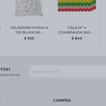
E
VELADORA CHINA X
VELA N° 4
100 BLANCAS -
COMBINADA X50 - 7
n
Veladora China X 100
Lineas
$
550
$
840
Blancas
etter
estra tienda.
A
COMPRA