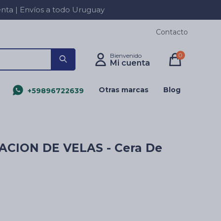
a | Envíos a todo Uruguay
Contacto
0
Otras marcas
Blog
+59896722639
ACION DE VELAS - Cera De