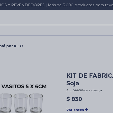
 Y REVENDEDORES | Más de 3.000 productos para revent
rá por KILO
KIT DE FABRIC
Soja
544667-cera-de-soja
$
830
Variantes