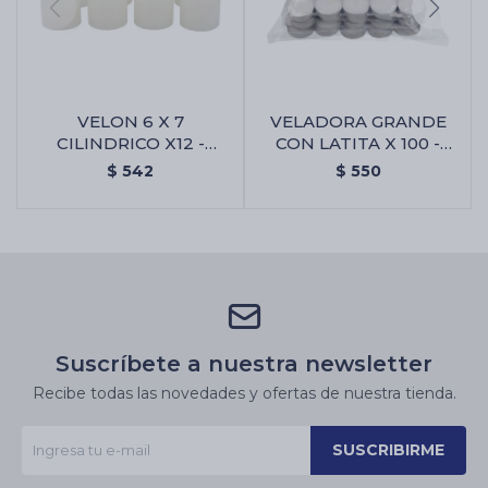
VELON 6 X 7
VELADORA GRANDE
CILINDRICO X12 -
CON LATITA X 100 -
Blanco
Veladora Grande Con
$
542
$
550
Latita X 100
Suscríbete a nuestra newsletter
Recibe todas las novedades y ofertas de nuestra tienda.
SUSCRIBIRME