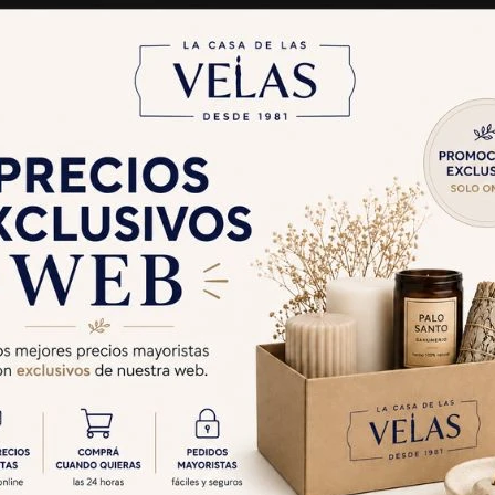
SO HEM CAJA
INCIENSO DHOOP HEM
INCIE
12 - Vandami
60GR X6 - Precioso Musk
25GR
$
396
$
369