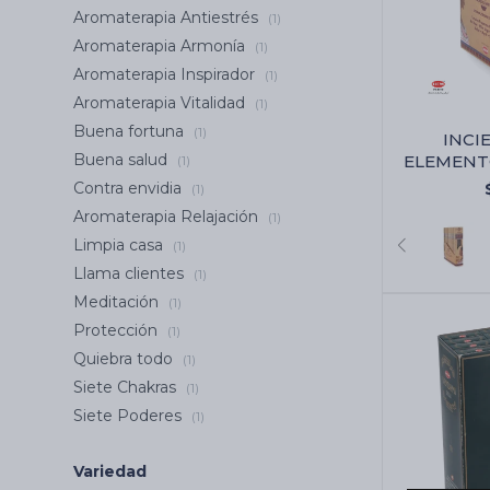
Aromaterapia Antiestrés
(1)
Aromaterapia Armonía
(1)
Aromaterapia Inspirador
(1)
Aromaterapia Vitalidad
(1)
Buena fortuna
(1)
INCI
Buena salud
ELEMENT
(1)
CAJA X
Contra envidia
(1)
Aromaterapia Relajación
(1)
Limpia casa
(1)
Llama clientes
(1)
Meditación
(1)
Protección
(1)
Quiebra todo
(1)
Siete Chakras
(1)
Siete Poderes
(1)
Variedad