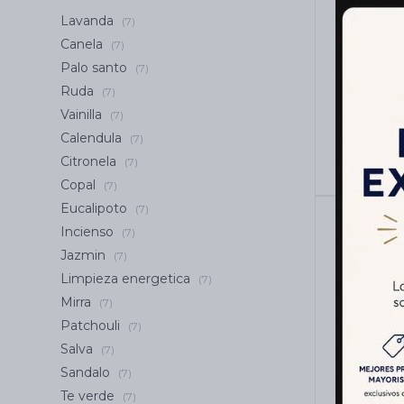
Lavanda
(7)
Canela
(7)
Palo santo
INCIEN
(7)
LARGA X
Ruda
(7)
Vainilla
(7)
Calendula
(7)
Citronela
(7)
Copal
(7)
Eucalipoto
(7)
Incienso
(7)
Jazmin
(7)
Limpieza energetica
(7)
Mirra
(7)
Patchouli
(7)
Salva
(7)
Sandalo
(7)
Te verde
(7)