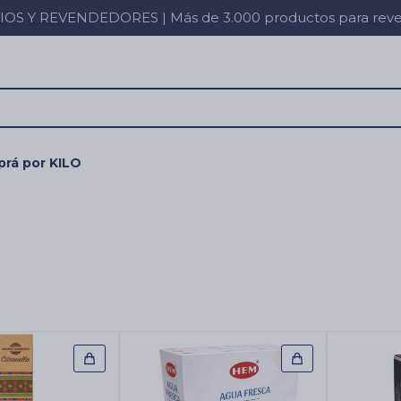
 Y REVENDEDORES | Más de 3.000 productos para revent
rá por KILO