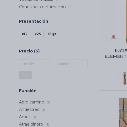
Conos para defumación
(3)
Presentación
x12
x25
15 gr
INCI
Precio
($)
ELEMENT
JUMBO 
OK
Función
Abre camino
(1)
Antiestrés
(1)
Amor
(1)
Atrae dinero
(1)