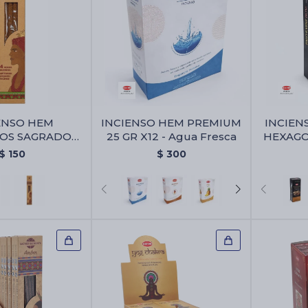
ENSO HEM
INCIENSO HEM PREMIUM
INCIEN
OS SAGRADOS
25 GR X12 - Agua Fresca
HEXAGON
- Citronella
$
150
$
300