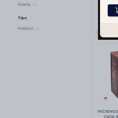
Violeta
(7)
CONOS HE
Al
Tipo
Holístico
(1)
INCIENS
CAJA X