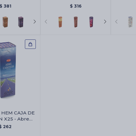
X6 - Ambar
Aroma
$
381
$
316
 HEM CAJA DE
 X25 - Abre
amino
$
262