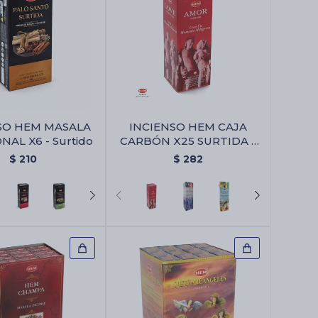
SO HEM MASALA
INCIENSO HEM CAJA
AL X6 - Surtido
CARBÓN X25 SURTIDA -
Amor Y Atracción
$
210
$
282