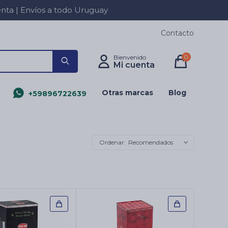
a | Envíos a todo Uruguay
Contacto
0
Otras marcas
Blog
+59896722639
Recomendados