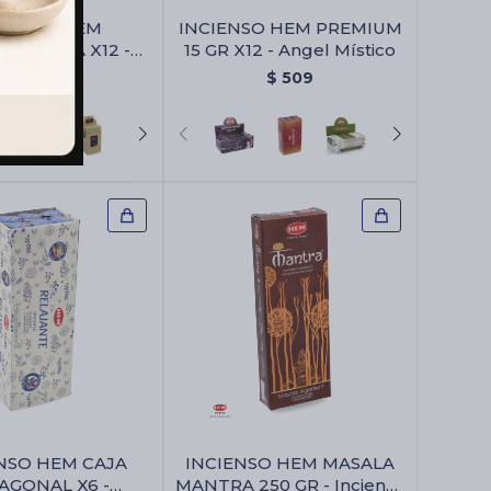
CIENSO HEM
INCIENSO HEM PREMIUM
ICO CAJA X12 -
15 GR X12 - Angel Místico
o Santo/aura
$
581
$
509
NSO HEM CAJA
INCIENSO HEM MASALA
AGONAL X6 -
MANTRA 250 GR - Incienso