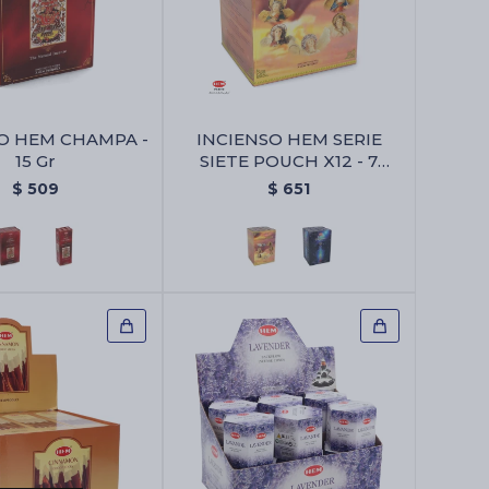
O HEM CHAMPA -
INCIENSO HEM SERIE
15 Gr
SIETE POUCH X12 - 7
Arcangeles
$
509
$
651