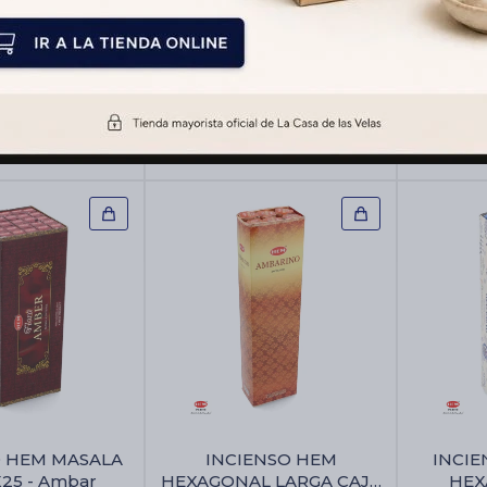
M CAJA X12 -
INCIENSO HEM MASALA
IN
oe Vera
CAJA X12 - Ambar
ORGAN
Pal
$
316
$
442
O HEM MASALA
INCIENSO HEM
INCIE
25 - Ambar
HEXAGONAL LARGA CAJA
HEX