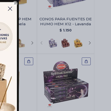

NSO DHOOP HEM
CONOS PARA FUENTES DE
 X12 - Canela
HUMO HEM X12 - Lavanda
$
407
$
1.150