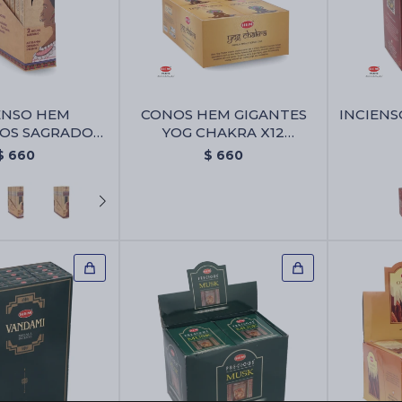
ENSO HEM
CONOS HEM GIGANTES
INCIENS
OS SAGRADOS
YOG CHAKRA X12
12 - Ambar
UNIDADES - Conos Hem
$
660
$
660
Gigantes Yog Chakra X12
Unidades