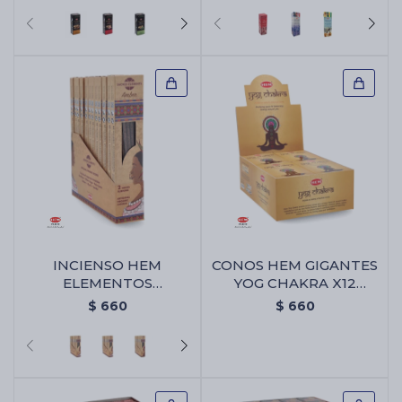
INCIENSO HEM
CONOS HEM GIGANTES
ELEMENTOS
YOG CHAKRA X12
SAGRADOS CAJA X12 -
UNIDADES - Conos
$
660
$
660
Ambar
Hem Gigantes Yog
Chakra X12 Unidades