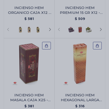
INCIENSO HEM
INCIENSO HEM
ORGANICO CAJA X12 -
PREMIUM 15 GR X12 -
Palo Santo/aura
Angel Místico
$
581
$
509
INCIENSO HEM
INCIENSO HEM
MASALA CAJA X25 -
HEXAGONAL LARGA
Ambar
CAJA X6 - Ambar
$
381
$
316