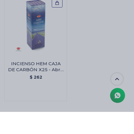
INCIENSO HEM CAJA
DE CARBÓN X25 - Abre
Camino
$
262
MOSTRANDO
27
DE
27