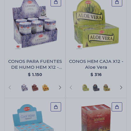
CONOS PARA FUENTES
CONOS HEM CAJA X12 -
DE HUMO HEM X12 -
Aloe Vera
Lavanda
$
1.150
$
316