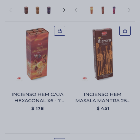
INCIENSO HEM CAJA
INCIENSO HEM
HEXAGONAL X6 - 7
MASALA MANTRA 250
Arcangeles
GR - Incienso Hem
$
178
$
451
Masala Mantra 250 Gr