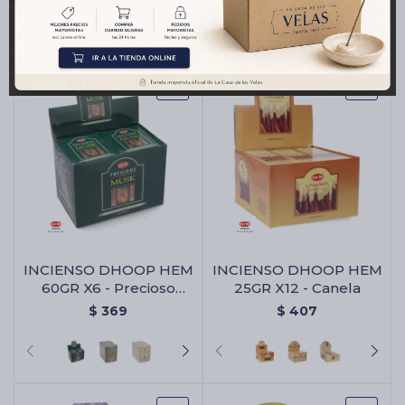
INCIENSO DHOOP HEM
INCIENSO DHOOP HEM
60GR X6 - Precioso
25GR X12 - Canela
Musk
$
369
$
407