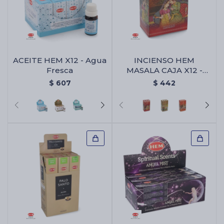
ACEITE HEM X12 - Agua
INCIENSO HEM
Fresca
MASALA CAJA X12 -
Ambar
$
607
$
442