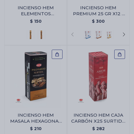
INCIENSO HEM
INCIENSO HEM
ELEMENTOS
PREMIUM 25 GR X12 -
SAGRADOS JUMBO -
Agua Fresca
Cartas de Tarot
$
150
$
300
Citronella
Artículos Religiosos
Kits
Aromatizantes de ambientes
Artículos Esotéricos
INCIENSO HEM
INCIENSO HEM CAJA
MASALA HEXAGONAL
CARBÓN X25 SURTIDA
X6 - Surtido
- Amor Y Atracción
$
210
$
282