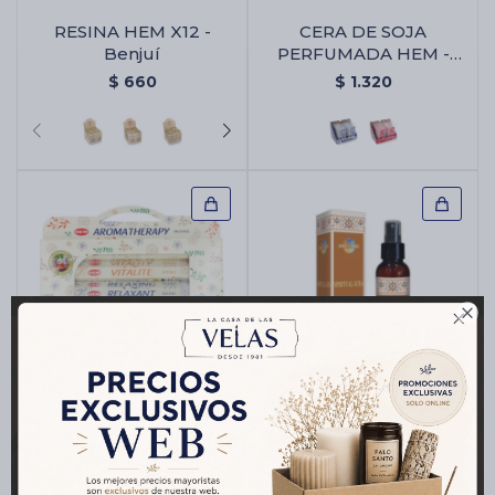
RESINA HEM X12 -
CERA DE SOJA
Benjuí
PERFUMADA HEM -
Vainilla
$
660
$
1.320

PACK DE REGALO HEM
SPRAY DE HABITACION
- Aromaterapia Hexa
HEM - Aura Espiritual
$
176
$
206