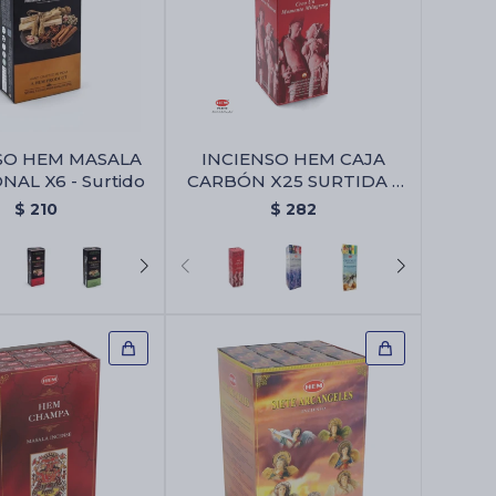
SO HEM MASALA
INCIENSO HEM CAJA
AL X6 - Surtido
CARBÓN X25 SURTIDA -
Amor Y Atracción
$
210
$
282