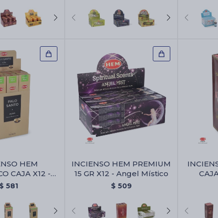
ENSO HEM
INCIENSO HEM PREMIUM
INCIEN
O CAJA X12 -
15 GR X12 - Angel Místico
CAJA
Santo/aura
$
581
$
509