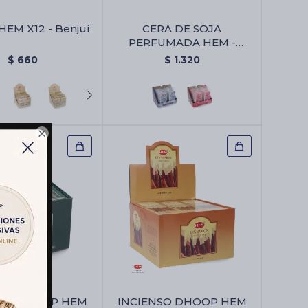
HEM X12 - Benjuí
CERA DE SOJA
PERFUMADA HEM -
Vainilla
$
660
$
1.320

NSO DHOOP HEM
INCIENSO DHOOP HEM