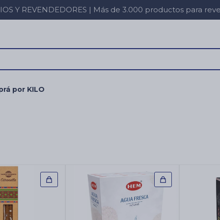
 Y REVENDEDORES | Más de 3.000 productos para revent
rá por KILO