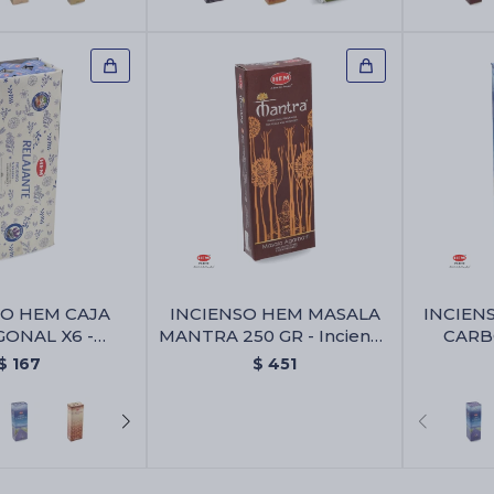
SO HEM CAJA
INCIENSO HEM MASALA
INCIEN
ONAL X6 -
MANTRA 250 GR - Incienso
CARB
rapia Relax
Hem Masala Mantra 250
$
167
$
451
Gr