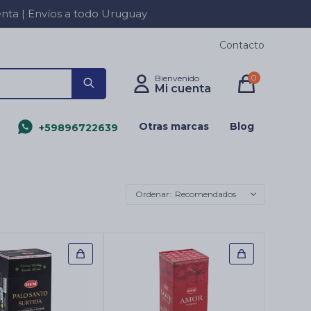
a | Envíos a todo Uruguay
Contacto
0
Otras marcas
Blog
+59896722639
Recomendados