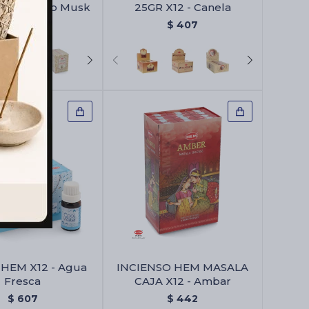
 - Precioso Musk
25GR X12 - Canela
$
369
$
407
 HEM X12 - Agua
INCIENSO HEM MASALA
Fresca
CAJA X12 - Ambar
$
607
$
442