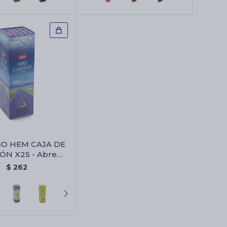
SO HEM CAJA DE
ÓN X25 - Abre
Camino
$
262