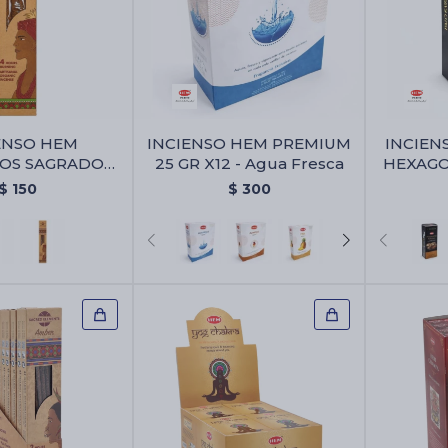
ENSO HEM
INCIENSO HEM PREMIUM
INCIEN
OS SAGRADOS
25 GR X12 - Agua Fresca
HEXAGON
- Citronella
$
150
$
300