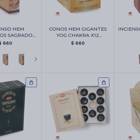
ENSO HEM
CONOS HEM GIGANTES
INCIENS
OS SAGRADOS
YOG CHAKRA X12
12 - Ambar
UNIDADES - Conos Hem
$
660
$
660
Gigantes Yog Chakra X12
Unidades