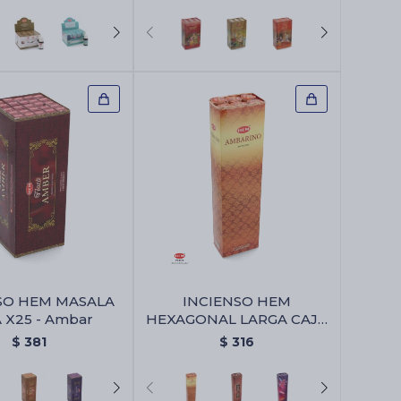
SO HEM MASALA
INCIENSO HEM
 X25 - Ambar
HEXAGONAL LARGA CAJA
X6 - Ambar
$
381
$
316