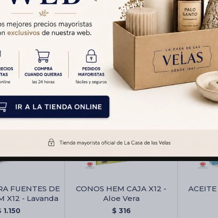
erapia Hexa
HEM - Aura Espiritual
60GR X6
$
176
$
206
RA FUENTES DE
CONOS HEM CAJA X12 -
ACEITE
X12 - Lavanda
Aloe Vera
$
1.150
$
316