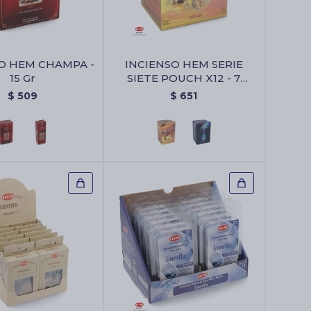
O HEM CHAMPA -
INCIENSO HEM SERIE
15 Gr
SIETE POUCH X12 - 7
Arcangeles
$
509
$
651