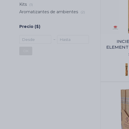
Kits
(1)
Aromatizantes de ambientes
(2)
Precio
($)
INCI
ELEMENT
OK
JUMBO 