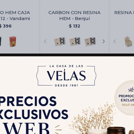
SO HEM CAJA
CARBON CON RESINA
RESINA 
12 - Vandami
HEM - Benjuí
$
396
$
132
REGALO HEM -
SPRAY DE HABITACION
INCIE