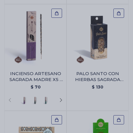
INCIENSO ARTESANO
PALO SANTO CON
SAGRADA MADRE X5 -
HIERBAS SAGRADA
Palo Santo/lavanda
MADRE X1 - Palo Santo
$
70
$
130
Con Hierbas Sagrada
Madre X1