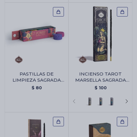
PASTILLAS DE
INCIENSO TAROT
LIMPIEZA SAGRADA
MARSELLA SAGRADA
MADRE 7 PODERES -
MADRE X6 -
$
80
$
100
Pastillas De Limpieza
Almizcle/olibano
Sagrada Madre 7
Poderes