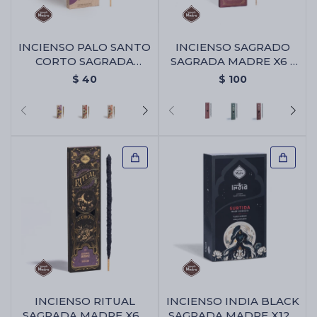
INCIENSO PALO SANTO
INCIENSO SAGRADO
CORTO SAGRADA
SAGRADA MADRE X6 -
MADRE X4 - Lavanda
Amor Eterno
$
40
$
100
INCIENSO RITUAL
INCIENSO INDIA BLACK
SAGRADA MADRE X6 -
SAGRADA MADRE X12 -