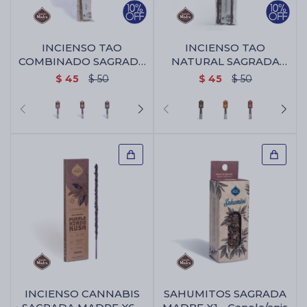
INCIENSO TAO
INCIENSO TAO
COMBINADO SAGRADA
NATURAL SAGRADA
MADRE - Rosa/jazmin
MADRE X5 - Palo
$
45
$
50
$
45
$
50
Santo/benjui
INCIENSO CANNABIS
SAHUMITOS SAGRADA