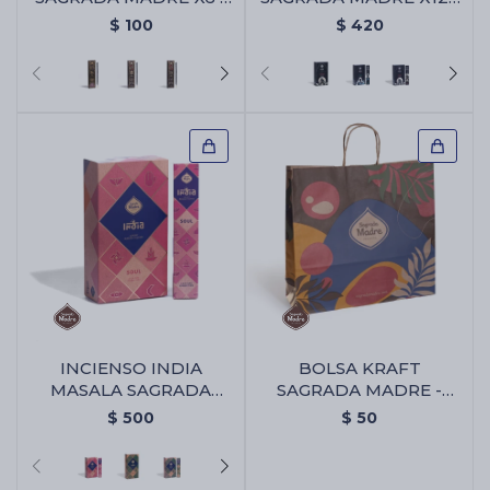
Abundancia
Caja Surtida
$
100
$
420
INCIENSO INDIA
BOLSA KRAFT
MASALA SAGRADA
SAGRADA MADRE -
MADRE X12 - Alma
Bolsa Kraft Sagrada
$
500
$
50
Madre