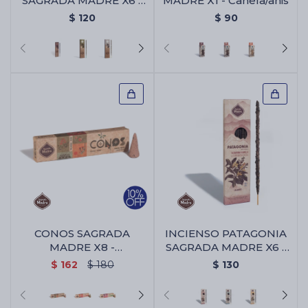
SAGRADA MADRE X6 -
MADRE X1 - Canela/anis
Purple Hindu Kush
$
120
$
90
CONOS SAGRADA
INCIENSO PATAGONIA
MADRE X8 -
SAGRADA MADRE X6 -
Sandalo/yagra
Algaborra/vainilla
$
162
$
180
$
130