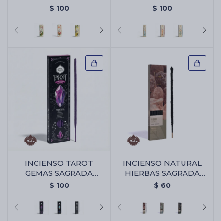
MADRE - Pura
MADRE - Frambuesa
$
100
$
100
INCIENSO TAROT
INCIENSO NATURAL
GEMAS SAGRADA
HIERBAS SAGRADA
MADRE X6 - Amatista -
MADRE X6 - Olibano
$
100
$
60
Violeta/lavanda