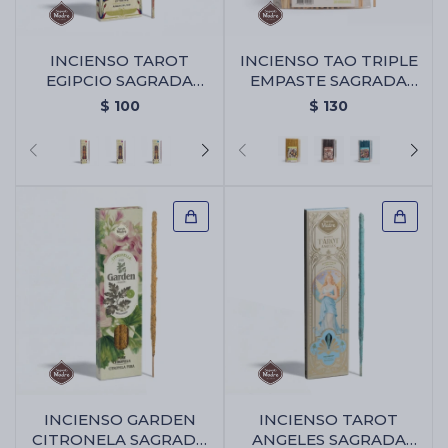
INCIENSO TAROT
INCIENSO TAO TRIPLE
Cartas de Tarot
EGIPCIO SAGRADA
EMPASTE SAGRADA
MADRE - Ambar De
MADRE X30 - PACK X2 -
$
100
$
130
Nilo
Limón
Artículos Religiosos
Kits
Aromatizantes de ambientes
Artículos Esotéricos
INCIENSO GARDEN
INCIENSO TAROT
CITRONELA SAGRADA
ANGELES SAGRADA