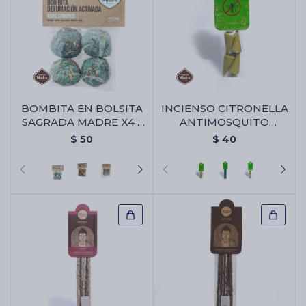
BOMBITA EN BOLSITA
INCIENSO CITRONELLA
SAGRADA MADRE X4 -
ANTIMOSQUITO
Abre Camino
SAGRADA MADRE -
$
50
$
40
Conos X4