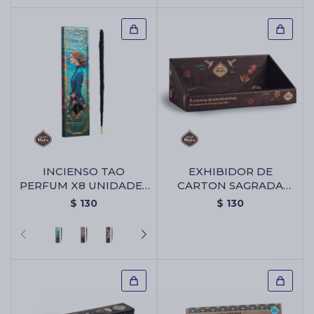
INCIENSO TAO
EXHIBIDOR DE
PERFUM X8 UNIDADES
CARTON SAGRADA
- Limón
MADRE - Exhibidor De
$
130
$
130
Carton Sagrada Madre