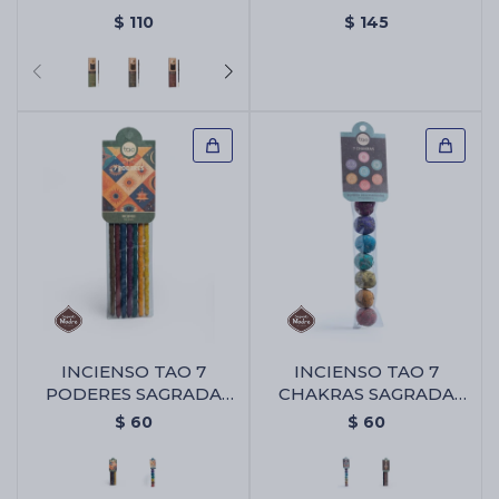
SAGRADA MADRE X8 -
UNIDADES - Mix De
$
110
$
145
Copal/romero
Defumación Sagrada
Madre X25 Unidades
INCIENSO TAO 7
INCIENSO TAO 7
PODERES SAGRADA
CHAKRAS SAGRADA
MADRE - Varitas 7
MADRE - Bombita 7
$
60
$
60
Poderes
Chakras