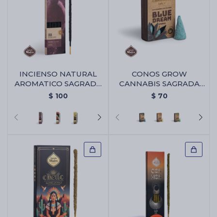
INCIENSO NATURAL
CONOS GROW
AROMATICO SAGRADA
CANNABIS SAGRADA
MADRE - Uva
MADRE - Blue Dream
$
100
$
70