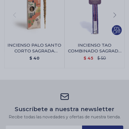
INCIENSO PALO SANTO
INCIENSO TAO
CORTO SAGRADA
COMBINADO SAGRADA
MADRE X4 - Incienso
MADRE - 7
$
40
$
45
$
50
Poderes/lavanda
Suscríbete a nuestra newsletter
Recibe todas las novedades y ofertas de nuestra tienda.