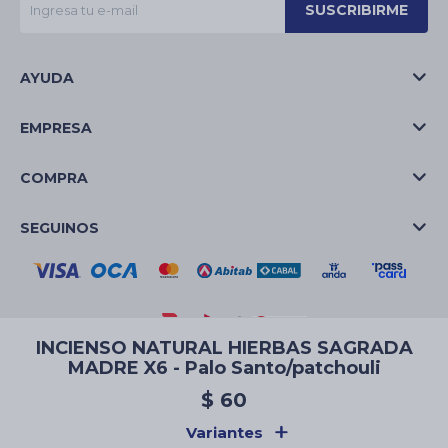
SUSCRIBIRME
AYUDA
EMPRESA
COMPRA
SEGUINOS
INCIENSO NATURAL HIERBAS SAGRADA
MADRE X6 - Palo Santo/patchouli
© Copyright 2026 / La Casa de las Velas
$
60
Variantes