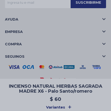
SUSCRIBIRME
AYUDA
EMPRESA
COMPRA
SEGUINOS
INCIENSO NATURAL HIERBAS SAGRADA
MADRE X6 - Palo Santo/romero
© Copyright 2026 / La Casa de las Velas
$
60
Variantes