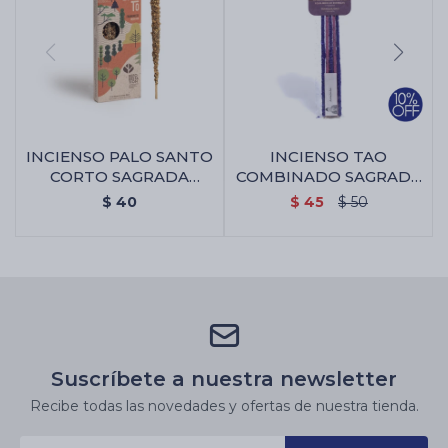
INCIENSO PALO SANTO
INCIENSO TAO
CORTO SAGRADA
COMBINADO SAGRADA
MADRE X4 - Incienso
MADRE - 7
$
40
$
45
$
50
Poderes/lavanda
Suscríbete a nuestra newsletter
Recibe todas las novedades y ofertas de nuestra tienda.