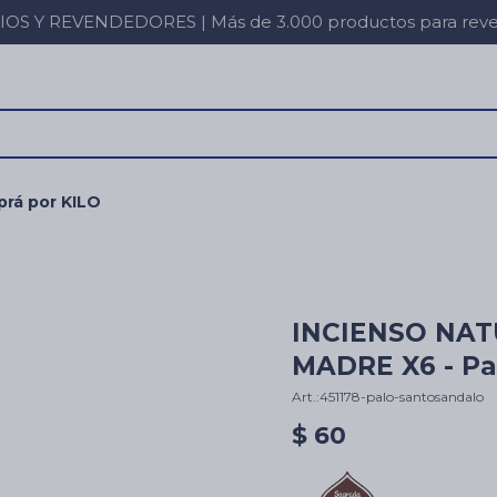
 Y REVENDEDORES | Más de 3.000 productos para revent
rá por KILO
INCIENSO NA
MADRE X6 - Pa
451178-palo-santosandalo
$
60