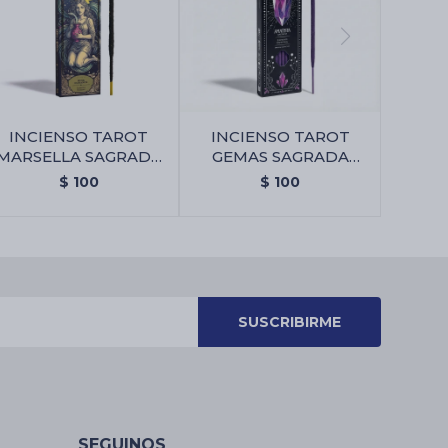
INCIENSO TAROT
INCIENSO TAROT
MARSELLA SAGRADA
GEMAS SAGRADA
MADRE X6 -
MADRE X6 - Amatista -
$
100
$
100
Almizcle/olibano
Violeta/lavanda
SUSCRIBIRME
SEGUINOS