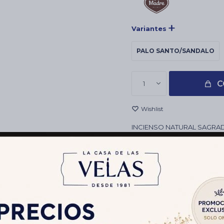
Variantes
PALO SANTO/SANDALO
C
1
INCIENSO NATURAL SAGRA
REVENDEDORES, FERIANTES
CONTIENE
6 VARITAS
DURACIÓN: 1 HR APROX.
Envíos