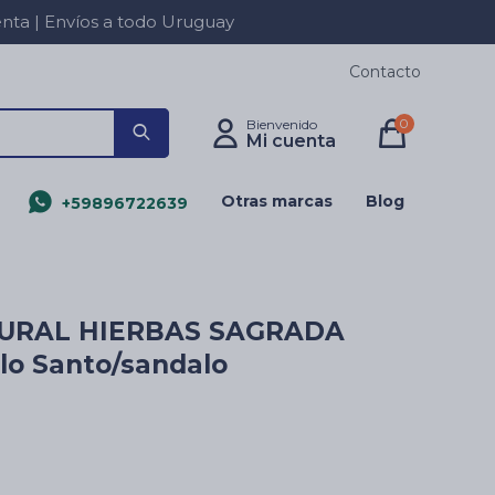
a | Envíos a todo Uruguay
Contacto
0
Otras marcas
Blog
+59896722639
TURAL HIERBAS SAGRADA
lo Santo/sandalo