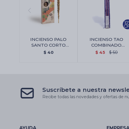
INCIENSO PALO
INCIENSO TAO
SANTO CORTO
COMBINADO
SAGRADA MADRE X4 -
SAGRADA MADRE - 
$
40
$
45
$
50
Incienso
Poderes/lavanda
Suscríbete a nuestra newsl
Recibe todas las novedades y ofertas de nu
AYUDA
EMPRES