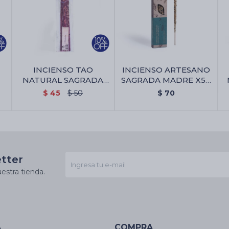
INCIENSO TAO
INCIENSO ARTESANO
NATURAL SAGRADA
SAGRADA MADRE X5 -
7
MADRE X5 - 7 Poderes
Fresias
$
45
$
50
$
70
etter
estra tienda.
A
COMPRA