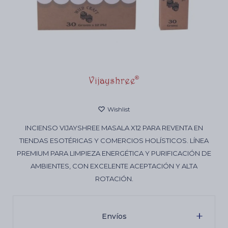
Cartas de Tarot
Artículos Religiosos
Kits
INCIENSO VIJAYSHREE MASALA X12 PARA REVENTA EN
TIENDAS ESOTÉRICAS Y COMERCIOS HOLÍSTICOS. LÍNEA
Aromatizantes de ambientes
PREMIUM PARA LIMPIEZA ENERGÉTICA Y PURIFICACIÓN DE
AMBIENTES, CON EXCELENTE ACEPTACIÓN Y ALTA
Artículos Esotéricos
ROTACIÓN.
Envíos