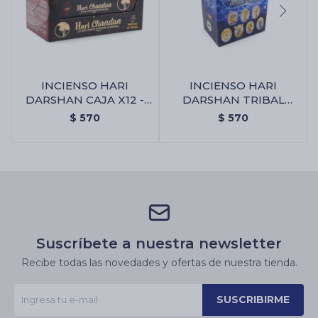
INCIENSO HARI
INCIENSO HARI
DARSHAN CAJA X12 -
DARSHAN TRIBAL
Chandan
SOUL CAJA X12 - 7
$
570
$
570
Arcangeles
Suscríbete a nuestra newsletter
Recibe todas las novedades y ofertas de nuestra tienda.
SUSCRIBIRME