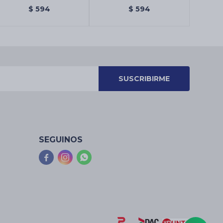
INDIA CAJA X12 - Caja
X12 - Caja Surtida
$
594
$
594
Surtida
SUSCRIBIRME
SEGUINOS


