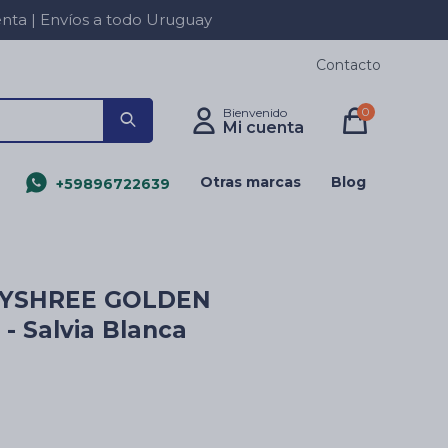
a | Envíos a todo Uruguay
Contacto
0
Otras marcas
Blog
+59896722639
AYSHREE GOLDEN
- Salvia Blanca