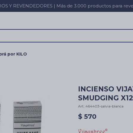
 Y REVENDEDORES | Más de 3.000 productos para revent
rá por KILO
INCIENSO VIJ
SMUDGING X12 
464403-salvia-blanca
$
570