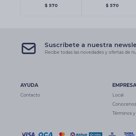
Chandan
SOUL CAJA X12 - 7
$
570
$
570
Arcangeles
Suscríbete a nuestra newsl
Recibe todas las novedades y ofertas de nu
AYUDA
EMPRES
Contacto
Local
Conoceno
Términos y