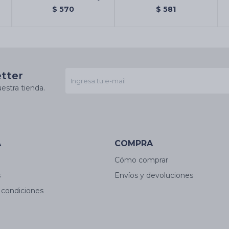
Palo Santo/arruda
$
570
$
581
etter
estra tienda.
A
COMPRA
Cómo comprar
s
Envíos y devoluciones
 condiciones