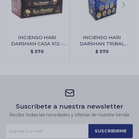
INCIENSO HARI
INCIENSO HARI
DARSHAN CAJA X12 -
DARSHAN TRIBAL
Chandan
SOUL CAJA X12 - 7
$
570
$
570
Arcangeles
Suscríbete a nuestra newsletter
Recibe todas las novedades y ofertas de nuestra tienda.
SUSCRIBIRME