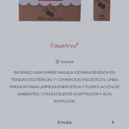
Cartas de Tarot
Artículos Religiosos
Kits
INCIENSO VIJAYSHREE MASALA X12 PARA REVENTA EN
TIENDAS ESOTÉRICAS Y COMERCIOS HOLÍSTICOS. LÍNEA
Aromatizantes de ambientes
PREMIUM PARA LIMPIEZA ENERGÉTICA Y PURIFICACIÓN DE
AMBIENTES, CON EXCELENTE ACEPTACIÓN Y ALTA
Artículos Esotéricos
ROTACIÓN.
Envíos