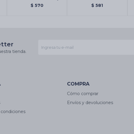
Palo Santo/arruda
$
570
$
581
etter
estra tienda.
A
COMPRA
Cómo comprar
s
Envíos y devoluciones
 condiciones