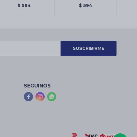
INDIA CAJA X12 - Caja
X12 - Caja Surtida
$
594
$
594
Surtida
SUSCRIBIRME
SEGUINOS


