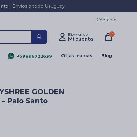
a | Envíos a todo Uruguay
Contacto
0
Otras marcas
Blog
+59896722639
AYSHREE GOLDEN
- Palo Santo