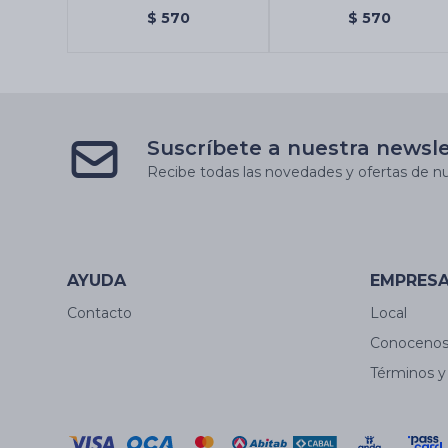
Chandan
SOUL CAJA X12 - 7
$
570
$
570
Arcangeles
Suscríbete a nuestra newsl
Recibe todas las novedades y ofertas de nu
AYUDA
EMPRES
Contacto
Local
Conoceno
Términos y