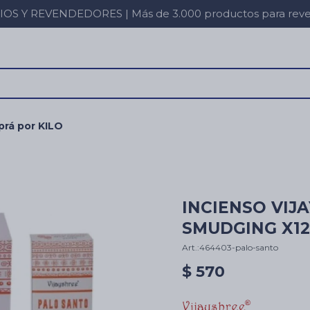
 Y REVENDEDORES | Más de 3.000 productos para revent
rá por KILO
INCIENSO VIJ
SMUDGING X12 
464403-palo-santo
$
570