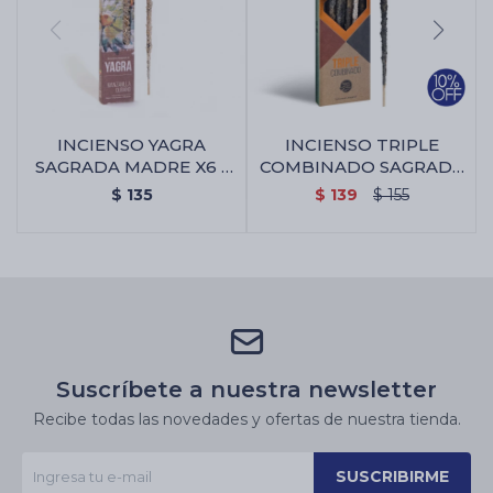
INCIENSO YAGRA
INCIENSO TRIPLE
SAGRADA MADRE X6 -
COMBINADO SAGRADA
Manzanilla/olíbano
MADRE X8 - Incienso
$
135
$
139
$
155
Triple Combinado
Sagrada Madre X8
Suscríbete a nuestra newsletter
Recibe todas las novedades y ofertas de nuestra tienda.
SUSCRIBIRME