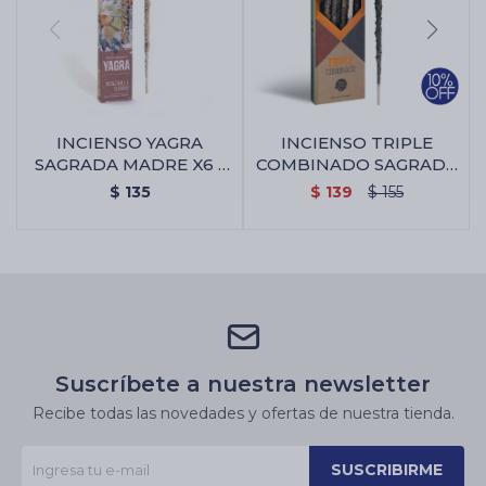
INCIENSO YAGRA
INCIENSO TRIPLE
SAGRADA MADRE X6 -
COMBINADO SAGRADA
Manzanilla/olíbano
MADRE X8 - Incienso
$
135
$
139
$
155
Triple Combinado
Sagrada Madre X8
Suscríbete a nuestra newsletter
Recibe todas las novedades y ofertas de nuestra tienda.
SUSCRIBIRME