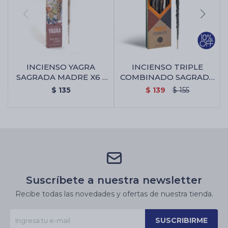
INCIENSO YAGRA
INCIENSO TRIPLE
SAGRADA MADRE X6 -
COMBINADO SAGRADA
Manzanilla/olíbano
MADRE X8 - Incienso
$
135
$
139
$
155
Triple Combinado
Sagrada Madre X8
Suscríbete a nuestra newsletter
Recibe todas las novedades y ofertas de nuestra tienda.
SUSCRIBIRME