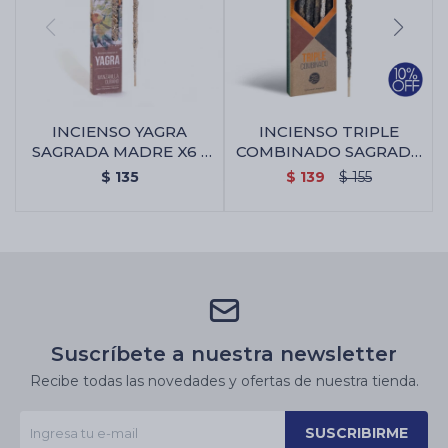
INCIENSO YAGRA
INCIENSO TRIPLE
SAGRADA MADRE X6 -
COMBINADO SAGRADA
Manzanilla/olíbano
MADRE X8 - Incienso
$
135
$
139
$
155
Triple Combinado
Sagrada Madre X8
Suscríbete a nuestra newsletter
Recibe todas las novedades y ofertas de nuestra tienda.
SUSCRIBIRME