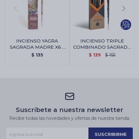
INCIENSO YAGRA
INCIENSO TRIPLE
SAGRADA MADRE X6 -
COMBINADO SAGRADA
Manzanilla/olíbano
MADRE X8 - Incienso
$
135
$
139
$
155
Triple Combinado
Sagrada Madre X8
Suscríbete a nuestra newsletter
Recibe todas las novedades y ofertas de nuestra tienda.
SUSCRIBIRME