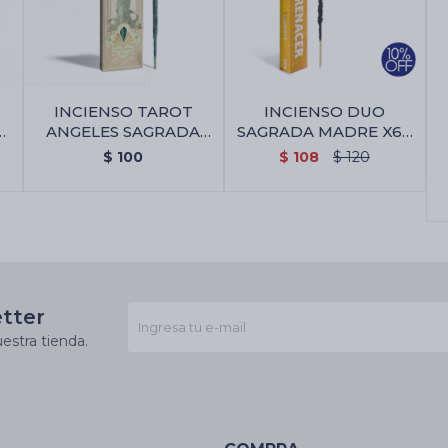
INCIENSO TAROT
INCIENSO DUO
ANGELES SAGRADA
SAGRADA MADRE X6 -
MADRE - Bayas De
7 Poderes/renacer
$
100
$
108
$
120
Geranio
etter
estra tienda.