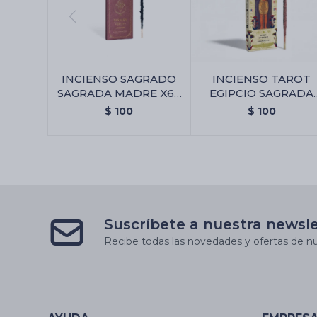
INCIENSO SAGRADO
INCIENSO TAROT
SAGRADA MADRE X6 -
EGIPCIO SAGRADA
Amor Eterno
MADRE - Ambar De
$
100
$
100
Nilo
Suscríbete a nuestra newsl
Recibe todas las novedades y ofertas de nu