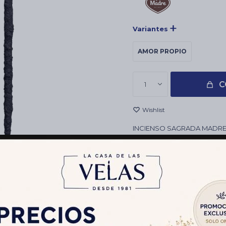
Variantes
AMOR PROPIO
C
1
INCIENSO SAGRADA MADRE
FERIANTES, COMERCIOS HO
CAJITA DE 6 VARITAS
DURACIÓN: 1HR
Envíos