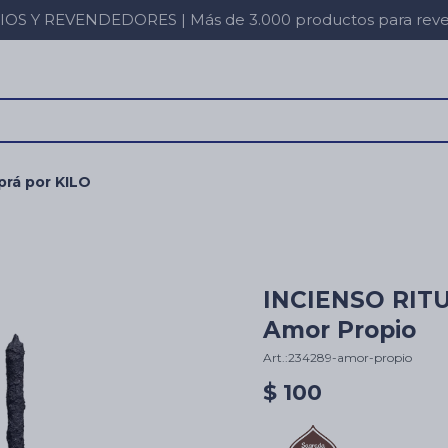
 Y REVENDEDORES | Más de 3.000 productos para revent
rá por KILO
INCIENSO RIT
Amor Propio
234289-amor-propio
$
100