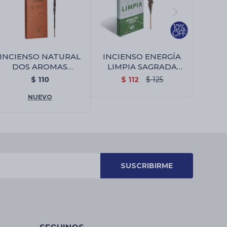
INCIENSO NATURAL
INCIENSO ENERGÍA
DOS AROMAS
LIMPIA SAGRADA
SAGRADA MADRE X8 -
MADRE X4 - Renacer
$
110
$
112
$
125
Copal/palo Santo
NUEVO
SUSCRIBIRME