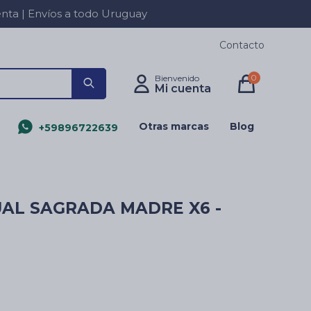
a | Envíos a todo Uruguay
Contacto
0
Otras marcas
Blog
+59896722639
UAL SAGRADA MADRE X6 -