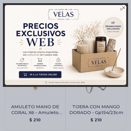

Productos que te pueden interesar
AMULETO MANO DE
TIJERA CON MANGO
CORAL X6 - Amuleto
DORADO - Gp154/23cm
Mano De Coral X6
$
210
$
210