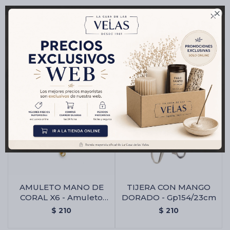

Productos que te pueden interesar
AMULETO MANO DE
TIJERA CON MANGO
CORAL X6 - Amuleto
DORADO - Gp154/23cm
Mano De Coral X6
$
210
$
210