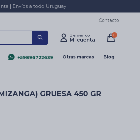
a | Envíos a todo Uruguay
Contacto
0
Otras marcas
Blog
+59896722639
MIZANGA) GRUESA 450 GR