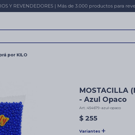
 Y REVENDEDORES | Más de 3.000 productos para revent
rá por KILO
MOSTACILLA (
- Azul Opaco
454679-azul-opaco
$
255
Variantes