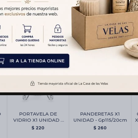
Productos que te pueden interesar
O
PORTAVELA DE
PANDERETAS X1
VIDRIO X1 UNIDAD -
UNIDAD - Gp115/20cm
X
Gp126/20x15cm
$
220
$
260