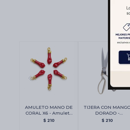
AMULETO MANO DE
TIJERA CON MANG
CORAL X6 - Amuleto
DORADO -
Mano De Coral X6
Gp154/23cm
$
210
$
210