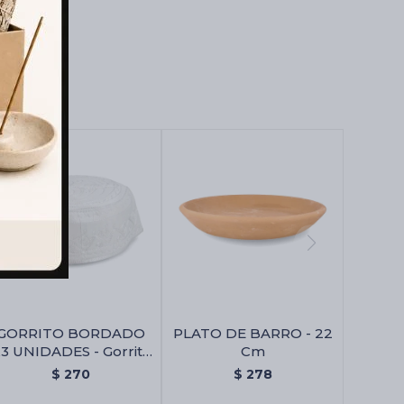
GORRITO BORDADO
PLATO DE BARRO - 22
3 UNIDADES - Gorrito
Cm
Bordado X3 Unidades
$
270
$
278