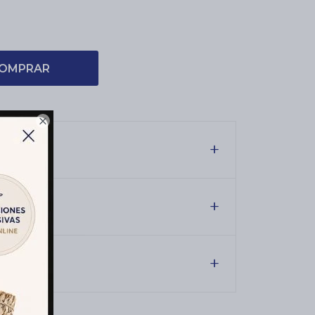
OMPRAR

es