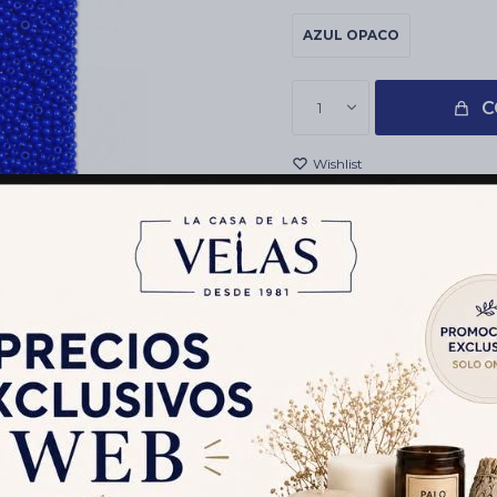
AZUL OPACO
C
1
Envíos
Cambios y Devolucion
Medios de pago