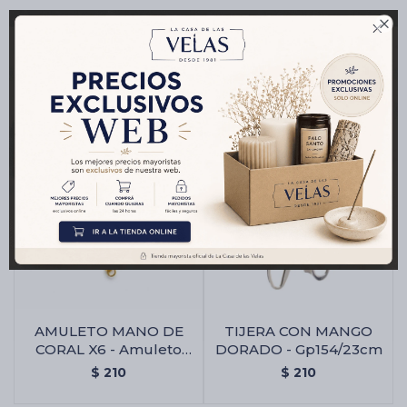

Productos que te pueden interesar
AMULETO MANO DE
TIJERA CON MANGO
CORAL X6 - Amuleto
DORADO - Gp154/23cm
Mano De Coral X6
$
210
$
210