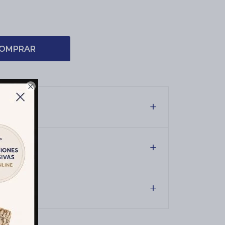
OMPRAR

es