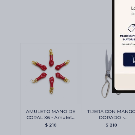
AMULETO MANO DE
TIJERA CON MANG
CORAL X6 - Amuleto
DORADO -
Mano De Coral X6
Gp154/23cm
$
210
$
210