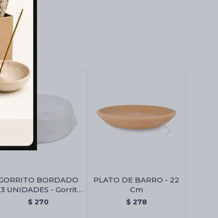
GORRITO BORDADO
PLATO DE BARRO - 22
3 UNIDADES - Gorrito
Cm
Bordado X3 Unidades
$
270
$
278