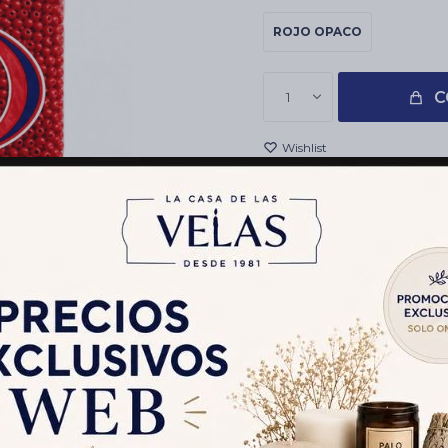
ROJO OPACO
C
1
Envíos
Cambios y Devolucion
Medios de pago