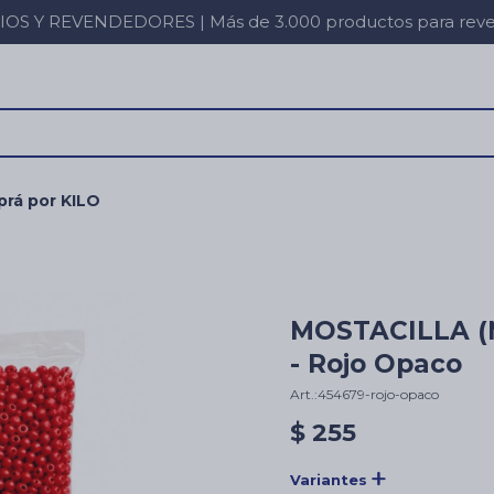
 Y REVENDEDORES | Más de 3.000 productos para revent
rá por KILO
MOSTACILLA (
- Rojo Opaco
454679-rojo-opaco
$
255
Variantes