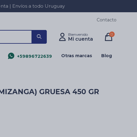
a | Envíos a todo Uruguay
Contacto
0
Otras marcas
Blog
+59896722639
MIZANGA) GRUESA 450 GR