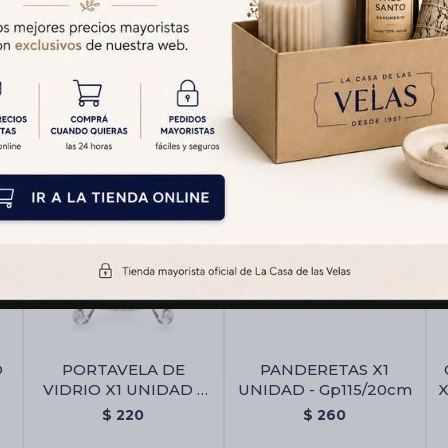
Productos que te pueden interesar
O
PORTAVELA DE
PANDERETAS X1
VIDRIO X1 UNIDAD -
UNIDAD - Gp115/20cm
X
Gp126/20x15cm
$
220
$
260