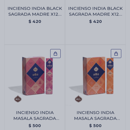
INCIENSO INDIA BLACK
INCIENSO INDIA BLACK
SAGRADA MADRE X12 -
SAGRADA MADRE X12 -
Energia
Mistico
$
420
$
420
INCIENSO INDIA
INCIENSO INDIA
MASALA SAGRADA
MASALA SAGRADA
MADRE X12 - Alma
MADRE X12 - Sol
$
500
$
500