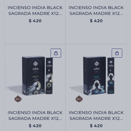
INCIENSO INDIA BLACK
INCIENSO INDIA BLACK
SAGRADA MADRE X12 -
SAGRADA MADRE X12 -
Astro
Brillo
Cartas de Tarot
$
420
$
420
Artículos Religiosos
Kits
Aromatizantes de ambientes
Artículos Esotéricos
INCIENSO INDIA BLACK
INCIENSO INDIA BLACK
SAGRADA MADRE X12 -
SAGRADA MADRE X12 -
Brisa
Luna
$
420
$
420