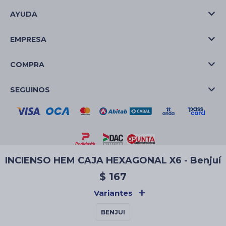
AYUDA
EMPRESA
COMPRA
SEGUINOS
INCIENSO HEM CAJA HEXAGONAL X6 - Benjuí
© Copyright 2026 / La Casa de las Velas
$
167
Variantes
BENJUI