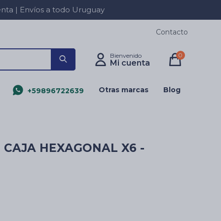
a | Envíos a todo Uruguay
Contacto
0
Otras marcas
Blog
+59896722639
 CAJA HEXAGONAL X6 -