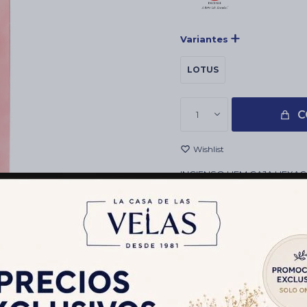
Variantes
LOTUS
C
1
INCIENSO HEM CAJA HEXAG
Y HOLÍSTICOS, TIENDAS DE
CAJITA CONTIENE 20 VARITA
DURACIÓN: 30 - 45 MINUTO
Envíos