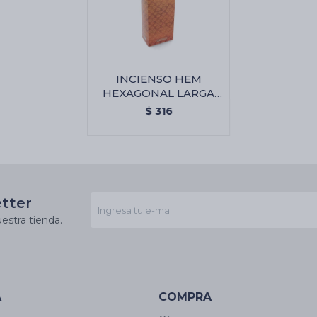
INCIENSO HEM
HEXAGONAL LARGA
CAJA X6 - Ambar
$
316
etter
estra tienda.
A
COMPRA