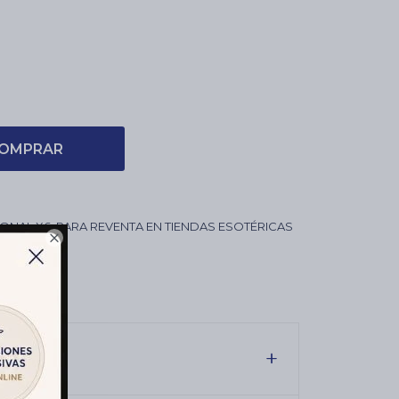
OMPRAR
ONAL X6. PARA REVENTA EN TIENDAS ESOTÉRICAS

 REGALO.
S de 23 CM
S APROX.