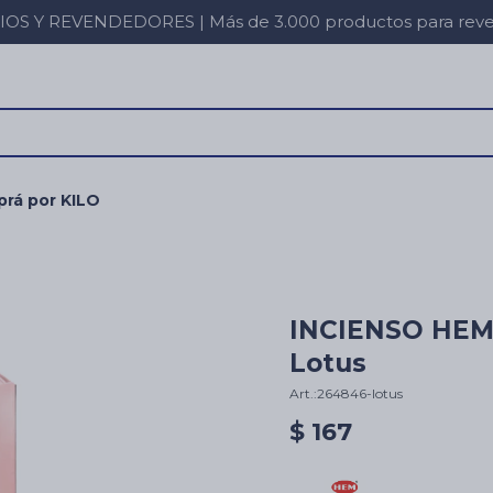
 Y REVENDEDORES | Más de 3.000 productos para revent
rá por KILO
INCIENSO HEM
Lotus
264846-lotus
$
167