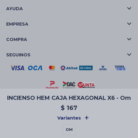
AYUDA
EMPRESA
COMPRA
SEGUINOS
INCIENSO HEM CAJA HEXAGONAL X6 - Om
© Copyright 2026 / La Casa de las Velas
$
167
Variantes
OM