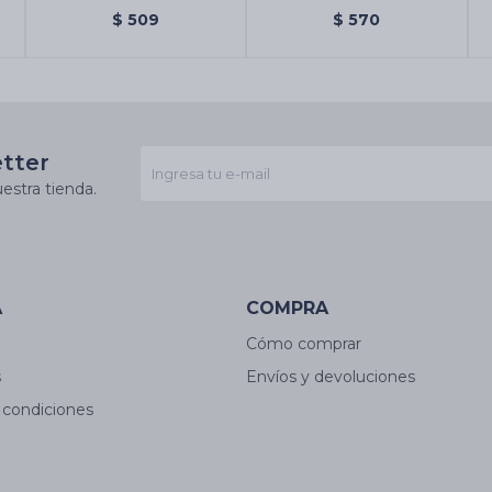
Angel Místico
Darshan
$
509
$
570
etter
estra tienda.
A
COMPRA
Cómo comprar
s
Envíos y devoluciones
 condiciones