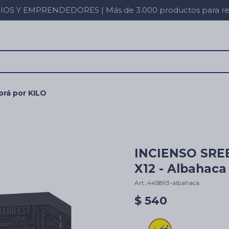
 Y EMPRENDEDORES | Más de 3.000 productos para revent
rá por KILO
INCIENSO SRE
X12 - Albahaca
445893-albahaca
$
540