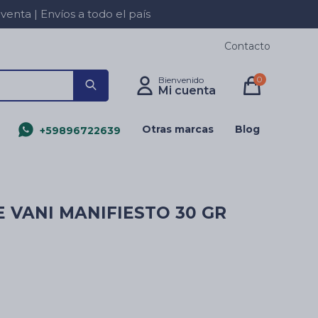
a | Envíos a todo el país
Contacto
0
Otras marcas
Blog
+59896722639
E VANI MANIFIESTO 30 GR