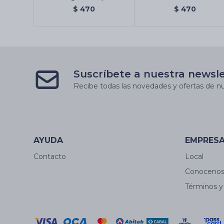
X12 Uni.
X12 - Almizcle
$
470
$
470
Suscríbete a nuestra newsl
Recibe todas las novedades y ofertas de nu
AYUDA
EMPRES
Contacto
Local
Conoceno
Términos y