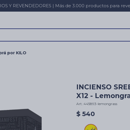
 Y REVENDEDORES | Más de 3.000 productos para revent
rá por KILO
INCIENSO SRE
X12 - Lemongr
445893-lemongrass
$
540