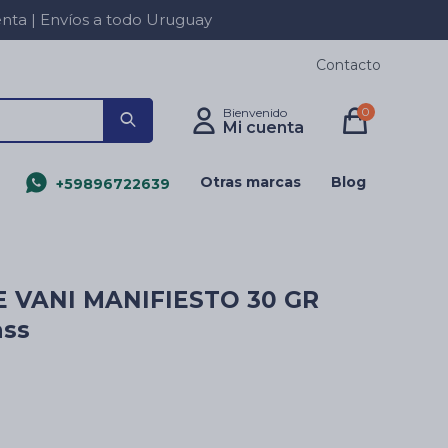
a | Envíos a todo Uruguay
Contacto
0
Otras marcas
Blog
+59896722639
E VANI MANIFIESTO 30 GR
ass