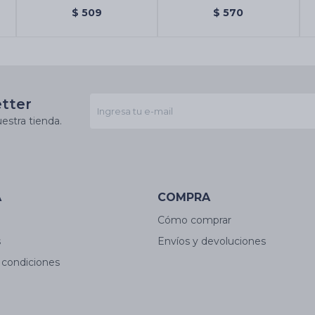
Angel Místico
Darshan
$
509
$
570
etter
estra tienda.
A
COMPRA
Cómo comprar
s
Envíos y devoluciones
 condiciones