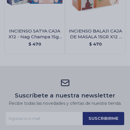
INCIENSO SATYA CAJA
INCIENSO BALAJI CAJA
X12 - Nag Champa 15gr
DE MASALA 15GR X12 -
X12 Uni.
Almizcle
$
470
$
470
Suscríbete a nuestra newsletter
Recibe todas las novedades y ofertas de nuestra tienda.
SUSCRIBIRME