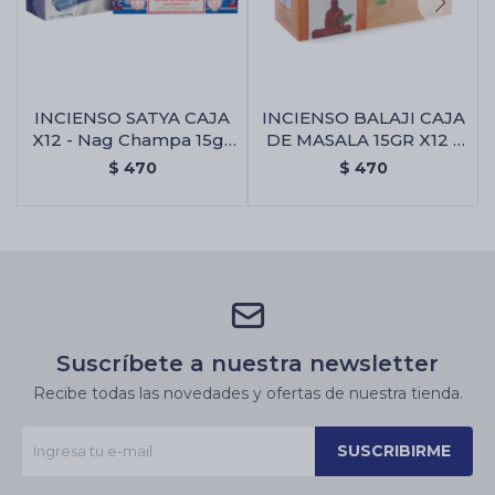
INCIENSO SATYA CAJA
INCIENSO BALAJI CAJA
X12 - Nag Champa 15gr
DE MASALA 15GR X12 -
X12 Uni.
Almizcle
$
470
$
470
Suscríbete a nuestra newsletter
Recibe todas las novedades y ofertas de nuestra tienda.
SUSCRIBIRME