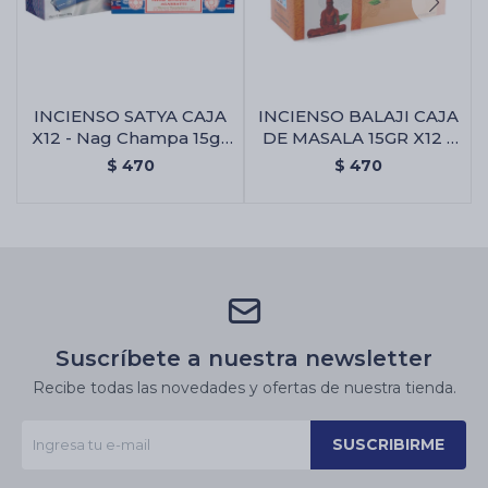
INCIENSO SATYA CAJA
INCIENSO BALAJI CAJA
X12 - Nag Champa 15gr
DE MASALA 15GR X12 -
X12 Uni.
Almizcle
$
470
$
470
Suscríbete a nuestra newsletter
Recibe todas las novedades y ofertas de nuestra tienda.
SUSCRIBIRME