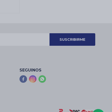
les
SUSCRIBIRME
SEGUINOS


