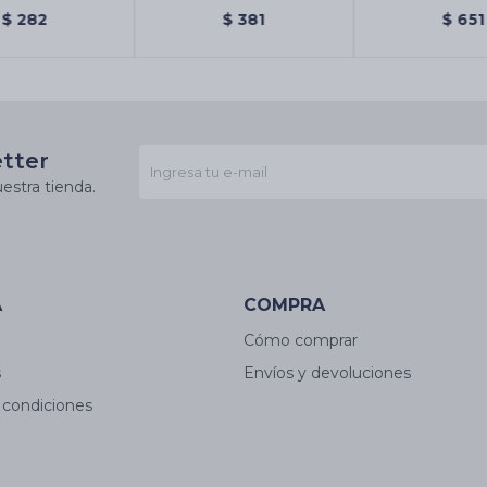
 Y Atracción
Brindavan
Arcange
$
282
$
381
$
651
etter
estra tienda.
A
COMPRA
Cómo comprar
s
Envíos y devoluciones
 condiciones