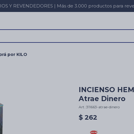
 Y REVENDEDORES | Más de 3.000 productos para revent
rá por KILO
INCIENSO HEM
Atrae Dinero
311663-atrae-dinero
$
262