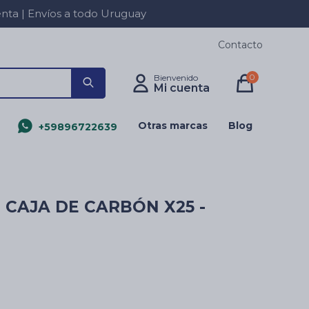
a | Envíos a todo Uruguay
Contacto
0
Otras marcas
Blog
+59896722639
 CAJA DE CARBÓN X25 -