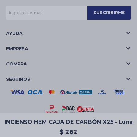
SUSCRIBIRME
AYUDA
EMPRESA
COMPRA
SEGUINOS
INCIENSO HEM CAJA DE CARBÓN X25 - Luna
© Copyright 2026 / La Casa de las Velas
$
262